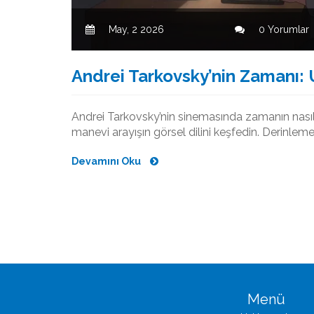
May, 2 2026
0 Yorumlar
Andrei Tarkovsky’nin Zamanı: 
Andrei Tarkovsky’nin sinemasında zamanın nasıl şe
manevi arayışın görsel dilini keşfedin. Derinlemes
Devamını Oku
Menü