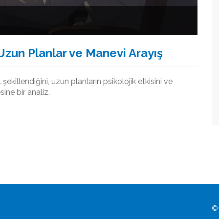
Uzun Planlar ve Manevi Arayış
killendiğini, uzun planların psikolojik etkisini ve
ine bir analiz.
© 