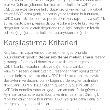
kripto borsalarında likidite sağlar, hedging (riskten korunma) aracı
olur ve DeFi projelerinde teminat olarak kullanılır. USDT ve
USDC, bu ekosistemde farklı düzenleyici yaklaşımlarıyla dikkat
çeker: USDT daha geniş bir borsa yelpazesinde bulunurken,
USDC daha sıkı denetim ve periyodik rezerv raporlarıyla şeffaflık
sunar. Kripto para piyasası da bu iki token’i likidite kaynağı ve
değer koruyucu olarak değerlendirdiği için, hangisinin tercih
edileceği çoğu zaman kullanım senaryosuna bağlıdır.
Karşılaştırma Kriterleri
Karşılaştırma yaparken dört temel kriteri göz önünde
bulundurmak gerekir:
değer sabitleme mekanizması
, rezerv
şeffaflığı, düzenleyici denetim ve ekosistem entegrasyonu.
USDT, banka hesapları, nakit ve diğer kripto varlıkların bir
karışımını rezerv olarak tutar; bu rezervlerin tam içeriği zaman
zaman tartışma konusu olur. USDC ise %100 dolar rezerviyle
desteklenir ve düzenli olarak bağımsız denetçiler tarafından
doğrulanır. Bu fark, kullanıcıların güven duygusunu etkiler;
USDC’nin denetim raporları çoğu zaman daha fazla güven verir.
Aynı zamanda, Ethereum, Solana ve Binance Smart Chain gibi
farklı blokzincirlerde bulunması, USDT’ye göre daha geniş bir
entegrasyon yelpazesi sunar.