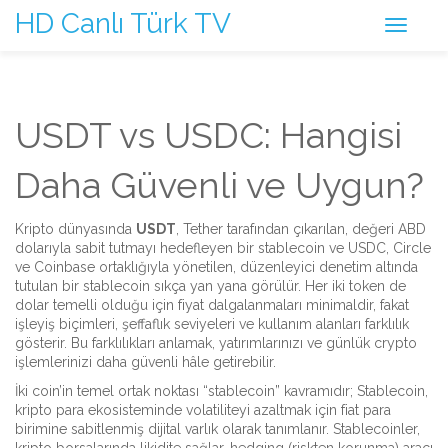
HD Canlı Türk TV
USDT vs USDC: Hangisi
Daha Güvenli ve Uygun?
Kripto dünyasında
USDT
,
Tether tarafından çıkarılan, değeri ABD
dolarıyla sabit tutmayı hedefleyen bir stablecoin
ve
USDC
,
Circle
ve Coinbase ortaklığıyla yönetilen, düzenleyici denetim altında
tutulan bir stablecoin
sıkça yan yana görülür. Her iki token de
dolar temelli olduğu için fiyat dalgalanmaları minimaldir, fakat
işleyiş biçimleri, şeffaflık seviyeleri ve kullanım alanları farklılık
gösterir. Bu farklılıkları anlamak, yatırımlarınızı ve günlük crypto
işlemlerinizi daha güvenli hâle getirebilir.
İki coin’in temel ortak noktası “stablecoin” kavramıdır;
Stablecoin
,
kripto para ekosisteminde volatiliteyi azaltmak için fiat para
birimine sabitlenmiş dijital varlık
olarak tanımlanır. Stablecoinler,