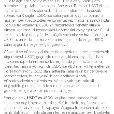
Likidite açısından baktığımızda, USDT hâlâ en yüksek işlem
hacmine sahip stablecoin olarak öne çıkar. Borsalar, USDT’yi ana
ticaret çifti olarak listeler ve bu da al-sat işlemlerinde düşük
spread (fark) sağlar. USDC ise daha yeni bir oyuncu olmasına
rağmen, DeFi protokolleri ve kurumsal yatırımcılar arasında hızla
popülerlik kazanıyor. USDC’nin düzenleyici denetim altında
olması, kurumsal düzeyde kabul görmesini kolaylaştırıyor. Bu iki
açıdan bakıldığında, gündelik küçük yatırımlar ve hızlı ticaret için
USDT; uzun vadeli tutma ve kurumsal iş ortaklıkları için USDC
daha uygun bir seçenek gibi görünüyor.
Güvenlik ve düzenleyici riskler de değerlendirilmesi gereken bir
diğer boyut. USDT, geçmişte rezerv açıklamalarıyla ilgili bazı
inceleme raporlarına maruz kalmış, bu da yatırımcıların soru
işareti taşımasına yol açmıştı. USDC ise ABD menkul kıymetler ve
borsa komisyonu (SEC) standartlarına daha yakın bir çerçevede
hareket ediyor, bu da yasal riskleri azaltıyor. Ancak,
düzenleyicilerin stabilcoinlere yönelik yaklaşımı sürekli
değişebildiğinden, her iki token de uzun vadeli planlamada
gözetilmesi gereken bir risk unsuru taşıyor.
Sonuç olarak,
USDT vs USDC
karşılaştırması sadece fiyat
sabitleme değil, aynı zamanda şeffaflık, likidite, regülasyon ve
kullanım senaryolarını da kapsıyor. Aşağıda listelenen makaleler,
bu iki stablecoin hakkında derinlemesine analizler, teknik detaylar