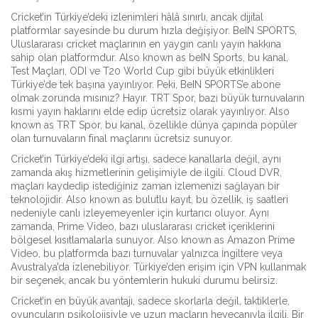
Cricket’in Türkiye’deki izlenimleri hâlâ sınırlı, ancak dijital
platformlar sayesinde bu durum hızla değişiyor.
BeIN SPORTS
,
Uluslararası cricket maçlarının en yaygın canlı yayın hakkına
sahip olan platformdur
. Also known as
beIN Sports
, bu kanal,
Test Maçları, ODI ve T20 World Cup gibi büyük etkinlikleri
Türkiye’de tek başına yayınlıyor. Peki, BeIN SPORTS’e abone
olmak zorunda mısınız? Hayır.
TRT Spor
,
bazı büyük turnuvaların
kısmi yayın haklarını elde edip ücretsiz olarak yayınlıyor
. Also
known as
TRT Spor
, bu kanal, özellikle dünya çapında popüler
olan turnuvaların final maçlarını ücretsiz sunuyor.
Cricket’in Türkiye’deki ilgi artışı, sadece kanallarla değil, aynı
zamanda akış hizmetlerinin gelişimiyle de ilgili.
Cloud DVR
,
maçları kaydedip istediğiniz zaman izlemenizi sağlayan bir
teknolojidir
. Also known as
bulutlu kayıt
, bu özellik, iş saatleri
nedeniyle canlı izleyemeyenler için kurtarıcı oluyor. Aynı
zamanda,
Prime Video
,
bazı uluslararası cricket içeriklerini
bölgesel kısıtlamalarla sunuyor
. Also known as
Amazon Prime
Video
, bu platformda bazı turnuvalar yalnızca İngiltere veya
Avustralya’da izlenebiliyor. Türkiye’den erişim için VPN kullanmak
bir seçenek, ancak bu yöntemlerin hukuki durumu belirsiz.
Cricket’in en büyük avantajı, sadece skorlarla değil, taktiklerle,
oyuncuların psikolojisiyle ve uzun maçların heyecanıyla ilgili. Bir