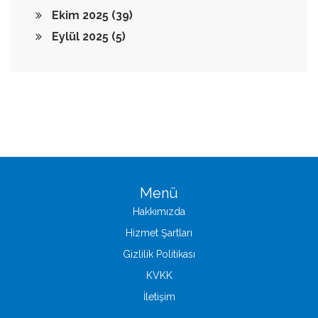
Ekim 2025
(39)
Eylül 2025
(5)
Menü
Hakkımızda
Hizmet Şartları
Gizlilik Politikası
KVKK
İletişim