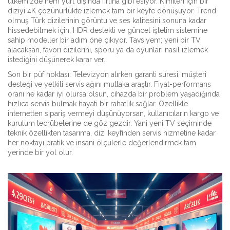
ülkemizde hem yurt dışında fırtına gibi esiyor. Kimileri için bir
diziyi 4K çözünürlükte izlemek tam bir keyfe dönüşüyor. Trend
olmuş Türk dizilerinin görüntü ve ses kalitesini sonuna kadar
hissedebilmek için, HDR destekli ve güncel işletim sistemine
sahip modeller bir adım öne çıkıyor. Tavsiyem; yeni bir TV
alacaksan, favori dizilerini, sporu ya da oyunları nasıl izlemek
istediğini düşünerek karar ver.
Son bir püf noktası: Televizyon alırken garanti süresi, müşteri
desteği ve yetkili servis ağını mutlaka araştır. Fiyat-performans
oranı ne kadar iyi olursa olsun, cihazda bir problem yaşadığında
hızlıca servis bulmak hayati bir rahatlık sağlar. Özellikle
internetten sipariş vermeyi düşünüyorsan, kullanıcıların kargo ve
kurulum tecrübelerine de göz gezdir. Yani yeni TV seçiminde
teknik özellikten tasarıma, dizi keyfinden servis hizmetine kadar
her noktayı pratik ve insani ölçülerle değerlendirmek tam
yerinde bir yol olur.