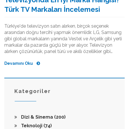
Türk TV Markaları İncelemesi
Türkiye'de televizyon satın alırken, birçok seçenek
arasından doğru tercihi yapmak önemlidir. LG, Samsung
gibi global markaların yanında Vestel ve Arçelik gibi yerli
markalar da pazarda güçlü bir yer alıyor. Televizyon
alırken çözünürlük, panel türü ve akıllı özellikler gibi
unsurlar dikkate alınmalı. Bu yazı, Türkiye'deki en iyi
Devamını Oku
televizyon markalarını karşılaştırarak, kullanıcılar için
bilinçli bir tercih yapmalarına yardımcı olmayı amaçlıyor.
Ayrıca, bütçenize ve ihtiyaçlarınıza en uygun model
seçme konusunda pratik bilgiler de sunuyor.
Kategoriler
Dizi & Sinema
(200)
Teknoloji
(74)