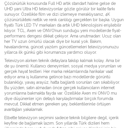
Çözünürlük konusunda Full HD artık standart haline gelse de
UHD yani Ultra HD televizyonlar gözle görülür bir kalite farkı
sunuyor. Özellikle film ve dizi izlemeye meraklıysanız, 4K
çözünürlükteki netlik ve renk canlılığı gerçekten bir başka. Uygun
fiyatlı Türk LED TV markaları da artık UHD teknolojisini erişilebilir
kılıyor. TCL, Axen ve ONVO’nun sunduğu yeni modellerde fiyat-
performans dengesi dikkat çekiyor. Ama unutmadan: Ucuz olan
her TV uzun ömürlü olacak diye bir kural yok. Bakım,
havalandırma, güncel yazılım güncellemeleri televizyonunuzu
yıllarca ilk günkü gibi korumanıza yardımcı oluyor.
Televizyon alırken teknik detaylara takılıp kalmak kolay. Ama bir
de şu önemli: Kullanıcı deneyimleri, sosyal medya yorumları ve
gerçek hayat testleri. Her marka reklamlarında harikalar vaat
ediyor ama iş kullanıma gelince bazı modellerde görüntü
bulanıklığı, yavaş arayüz, hatta bağlantı sorunları can sıkabiliyor.
Bu yüzden, satın almadan önce gerçek kullanıcıların internet
yorumlarına bakmakta fayda var. Özellikle Axen mi ONVO mu
diye düşünenler için detaylı karşılaştırmalar birçok forumda
mevcut. Dikkat etmen gereken şey, beklentilerinle örtüşen
avantajları yakalamak.
Elbette televizyon seçimini sadece teknik bilgilere değil, içerik
keyfine de bağlamak lazım. Son yıllarda Türk dizileri hem