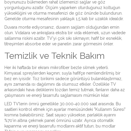
boynunuzu bükmeden rahat izlemenizi sağlar ve göz
yorgunluğunu azaltır. Ölçüm yaparken oturduğunuz koltuğun
yüksekliğini ve oturma mesafenizi de göz önünde bulundurun.
Genelde oturma mesafesinin yaklaşık 1,5 katı bir uzaklık idealdir.
Duvara monte ediyorsanız, duvarın sağlam olduğundan emin
olun. Vidalara ve ankrajlara ekstra bir vida eklemek, uzun vadede
sallanma riskini azaltır. TV'yi çok sıkı sıkmayın; hafif bir esneklik,
titreşimleri absorbe eder ve panelin zarar görmesini önler.
Temizlik ve Teknik Bakım
Her iki haftada bir ekranı mikrofiber bezle silmek yeterli.
Kimyasal spreylerden kaçının; suyla hafifçe nemlendirilmiş bir
bez en iyisidir. Toz birikimi sadece görüntüyü bulanıklaştırmaz,
aynı zamanda ısı dağılımını da olumsuz etkiler. Özellikle TV
arkasındaki hava deliklerini tozdan temiz tutmak, fanların daha az
çalışmasını ve enerji tasarrufu sağlamasını mümkün kılar.
LED TV’lerin ömrü genellikle 30.000‑40.000 saat arasında. Bu
saatleri kontrol etmek için ayarlar menüsündeki "Kullanım Süresi"
kısmına bakabilirsiniz. Saat sayacı yüksekse, parlaklık ayarını
%70’in altına çekmek panel ömrünü uzatır. Ayrıca otomatik
kapanma ve enerji tasarrufu modlarını aktif tutun; bu modlar