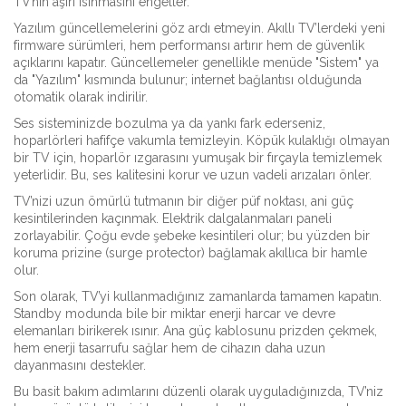
TV’nin aşırı ısınmasını engeller.
Yazılım güncellemelerini göz ardı etmeyin. Akıllı TV’lerdeki yeni
firmware sürümleri, hem performansı artırır hem de güvenlik
açıklarını kapatır. Güncellemeler genellikle menüde "Sistem" ya
da "Yazılım" kısmında bulunur; internet bağlantısı olduğunda
otomatik olarak indirilir.
Ses sisteminizde bozulma ya da yankı fark ederseniz,
hoparlörleri hafifçe vakumla temizleyin. Köpük kulaklığı olmayan
bir TV için, hoparlör ızgarasını yumuşak bir fırçayla temizlemek
yeterlidir. Bu, ses kalitesini korur ve uzun vadeli arızaları önler.
TV’nizi uzun ömürlü tutmanın bir diğer püf noktası, ani güç
kesintilerinden kaçınmak. Elektrik dalgalanmaları paneli
zorlayabilir. Çoğu evde şebeke kesintileri olur; bu yüzden bir
koruma prizine (surge protector) bağlamak akıllıca bir hamle
olur.
Son olarak, TV’yi kullanmadığınız zamanlarda tamamen kapatın.
Standby modunda bile bir miktar enerji harcar ve devre
elemanları birikerek ısınır. Ana güç kablosunu prizden çekmek,
hem enerji tasarrufu sağlar hem de cihazın daha uzun
dayanmasını destekler.
Bu basit bakım adımlarını düzenli olarak uyguladığınızda, TV’niz