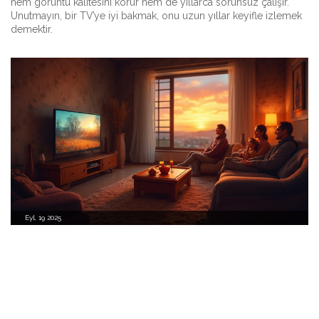
hem görüntü kalitesini korur hem de yıllarca sorunsuz çalışır.
Unutmayın, bir TV’ye iyi bakmak, onu uzun yıllar keyifle izlemek
demektir.
Eyl, 19 2025