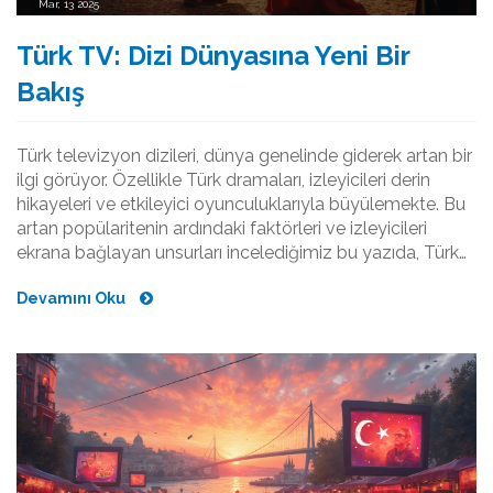
Mar, 13 2025
Türk TV: Dizi Dünyasına Yeni Bir
Bakış
Türk televizyon dizileri, dünya genelinde giderek artan bir
ilgi görüyor. Özellikle Türk dramaları, izleyicileri derin
hikayeleri ve etkileyici oyunculuklarıyla büyülemekte. Bu
artan popülaritenin ardındaki faktörleri ve izleyicileri
ekrana bağlayan unsurları incelediğimiz bu yazıda, Türk
dramalarının neden böylesine geniş bir kitleye ulaştığını
Devamını Oku
keşfedeceğiz. Ayrıca, türün geleceğine yönelik ilginç
tahminlerle bu dünyaya dahil olmanın yollarını
sunuyoruz.