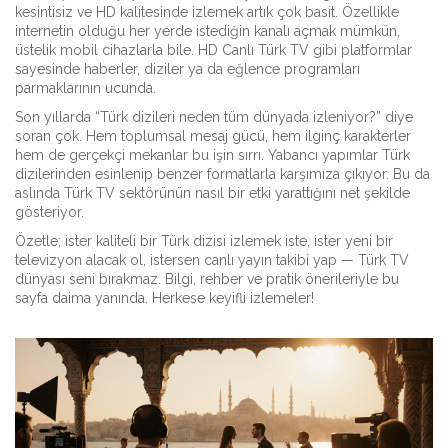
kesintisiz ve HD kalitesinde izlemek artık çok basit. Özellikle
internetin olduğu her yerde istediğin kanalı açmak mümkün,
üstelik mobil cihazlarla bile. HD Canlı Türk TV gibi platformlar
sayesinde haberler, diziler ya da eğlence programları
parmaklarının ucunda.
Son yıllarda “Türk dizileri neden tüm dünyada izleniyor?” diye
soran çok. Hem toplumsal mesaj gücü, hem ilginç karakterler
hem de gerçekçi mekanlar bu işin sırrı. Yabancı yapımlar Türk
dizilerinden esinlenip benzer formatlarla karşımıza çıkıyor. Bu da
aslında Türk TV sektörünün nasıl bir etki yarattığını net şekilde
gösteriyor.
Özetle; ister kaliteli bir Türk dizisi izlemek iste, ister yeni bir
televizyon alacak ol, istersen canlı yayın takibi yap — Türk TV
dünyası seni bırakmaz. Bilgi, rehber ve pratik önerileriyle bu
sayfa daima yanında. Herkese keyifli izlemeler!