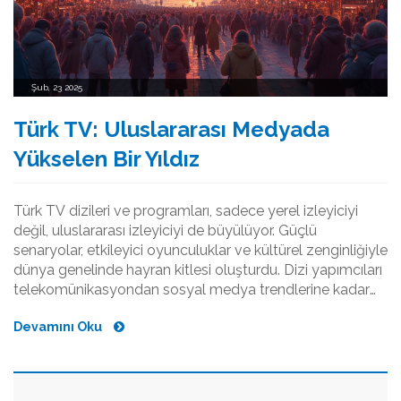
Şub, 23 2025
Türk TV: Uluslararası Medyada
Yükselen Bir Yıldız
Türk TV dizileri ve programları, sadece yerel izleyiciyi
değil, uluslararası izleyiciyi de büyülüyor. Güçlü
senaryolar, etkileyici oyunculuklar ve kültürel zenginliğiyle
dünya genelinde hayran kitlesi oluşturdu. Dizi yapımcıları
telekomünikasyondan sosyal medya trendlerine kadar
yenilikçi stratejilerle dikkat çekiyor. Bu makale, Türk
Devamını Oku
televizyonunun nasıl küresel bir güç haline geldiğini ve
gelecekte neler beklenebileceğini araştırıyor.