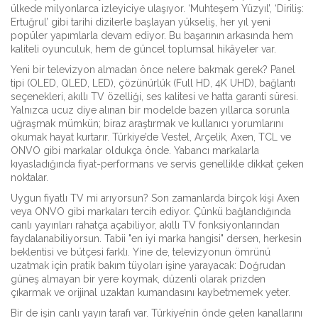
ülkede milyonlarca izleyiciye ulaşıyor. ‘Muhteşem Yüzyıl’, ‘Diriliş:
Ertuğrul’ gibi tarihi dizilerle başlayan yükseliş, her yıl yeni
popüler yapımlarla devam ediyor. Bu başarının arkasında hem
kaliteli oyunculuk, hem de güncel toplumsal hikâyeler var.
Yeni bir televizyon almadan önce nelere bakmak gerek? Panel
tipi (OLED, QLED, LED), çözünürlük (Full HD, 4K UHD), bağlantı
seçenekleri, akıllı TV özelliği, ses kalitesi ve hatta garanti süresi.
Yalnızca ucuz diye alınan bir modelde bazen yıllarca sorunla
uğraşmak mümkün; biraz araştırmak ve kullanıcı yorumlarını
okumak hayat kurtarır. Türkiye’de Vestel, Arçelik, Axen, TCL ve
ONVO gibi markalar oldukça önde. Yabancı markalarla
kıyasladığında fiyat-performans ve servis genellikle dikkat çeken
noktalar.
Uygun fiyatlı TV mi arıyorsun? Son zamanlarda birçok kişi Axen
veya ONVO gibi markaları tercih ediyor. Çünkü bağlandığında
canlı yayınları rahatça açabiliyor, akıllı TV fonksiyonlarından
faydalanabiliyorsun. Tabii "en iyi marka hangisi" dersen, herkesin
beklentisi ve bütçesi farklı. Yine de, televizyonun ömrünü
uzatmak için pratik bakım tüyoları işine yarayacak: Doğrudan
güneş almayan bir yere koymak, düzenli olarak prizden
çıkarmak ve orijinal uzaktan kumandasını kaybetmemek yeter.
Bir de işin canlı yayın tarafı var. Türkiye’nin önde gelen kanallarını