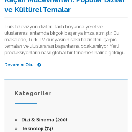
ve Kültürel Temalar
Türk televizyon dizileri, tarih boyunca yerel ve
uluslararası anlamda birçok başarıya imza atmıştır. Bu
makalede, Türk TV dünyasının saklı hazineleri, çarpıcı
temaları ve uluslararası başarılarına odaklanılıyor. Yerli
prodüksiyonların nasıl global bir fenomen haline geldiği
ve seyirciye nasıl ulaştığı inceleniyor. Ayrıca, bu dizilerin
Devamını Oku
Türk kültürünü ve değerlerini nasıl yansıttığı üzerine
detaylar veriliyor.
Kategoriler
Dizi & Sinema
(200)
Teknoloji
(74)