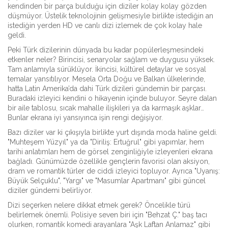
kendinden bir parça bulduğu için diziler kolay kolay gözden
düşmüyor. Üstelik teknolojinin gelişmesiyle birlikte istediğin an
istediğin yerden HD ve canlı dizi izlemek de çok kolay hale
geldi.
Peki Türk dizilerinin dünyada bu kadar popülerleşmesindeki
etkenler neler? Birincisi, senaryolar sağlam ve duygusu yüksek.
Tam anlamıyla sürüklüyor. İkincisi, kültürel detaylar ve sosyal
temalar yansıtılıyor. Mesela Orta Doğu ve Balkan ülkelerinde,
hatta Latin Amerika’da dahi Türk dizileri gündemin bir parçası.
Buradaki izleyici kendini o hikayenin içinde buluyor. Seyre dalan
bir aile tablosu, sıcak mahalle ilişkileri ya da karmaşık aşklar…
Bunlar ekrana iyi yansıyınca işin rengi değişiyor.
Bazı diziler var ki çıkışıyla birlikte yurt dışında moda haline geldi.
"Muhteşem Yüzyıl" ya da "Diriliş: Ertuğrul" gibi yapımlar, hem
tarihi anlatımları hem de görsel zenginliğiyle izleyenleri ekrana
bağladı. Günümüzde özellikle gençlerin favorisi olan aksiyon,
dram ve romantik türler de ciddi izleyici topluyor. Ayrıca "Uyanış:
Büyük Selçuklu", "Yargı" ve "Masumlar Apartmanı" gibi güncel
diziler gündemi belirliyor.
Dizi seçerken nelere dikkat etmek gerek? Öncelikle türü
belirlemek önemli. Polisiye seven biri için "Behzat Ç." baş tacı
olurken, romantik komedi arayanlara "Aşk Laftan Anlamaz" gibi