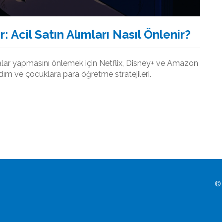
: Acil Satın Alımları Nasıl Önlenir?
lmalar yapmasını önlemek için Netflix, Disney+ ve Amazon
ım ve çocuklara para öğretme stratejileri.
© 