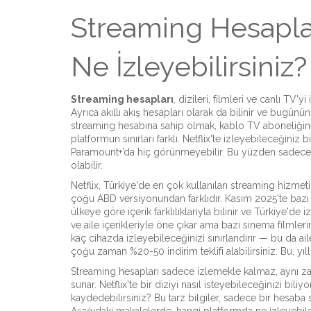
Streaming Hesapla
Ne İzleyebilirsiniz?
Streaming hesapları
,
dizileri, filmleri ve canlı TV'
Ayrıca
akıllı akış hesapları
olarak da bilinir ve bugünün
streaming hesabına sahip olmak, kablo TV aboneliğine
platformun sınırları farklı. Netflix'te izleyebileceğiniz
Paramount+’da hiç görünmeyebilir. Bu yüzden sadece b
olabilir.
Netflix
,
Türkiye'de en çok kullanılan streaming hizmetid
çoğu ABD versiyonundan farklıdır. Kasım 2025'te bazı diz
ülkeye göre içerik farklılıklarıyla bilinir ve Türkiye'de
ve aile içerikleriyle öne çıkar ama bazı sinema filmle
kaç cihazda izleyebileceğinizi sınırlandırır — bu da ail
çoğu zaman %20-50 indirim teklifi alabilirsiniz. Bu, yıl
Streaming hesapları sadece izlemekle kalmaz, aynı za
sunar. Netflix'te bir diziyi nasıl isteyebileceğinizi bi
kaydedebilirsiniz? Bu tarz bilgiler, sadece bir hesaba s