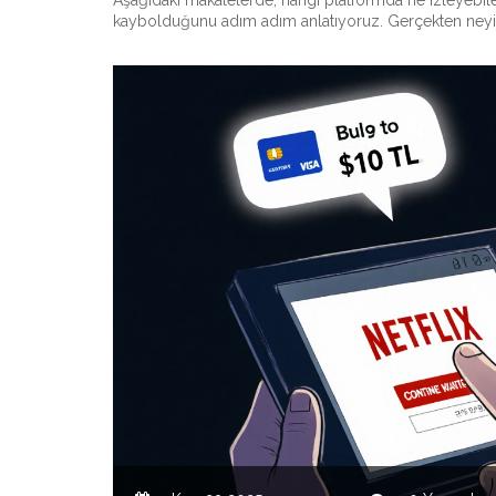
Aşağıdaki makalelerde, hangi platformda ne izleyebilece
kaybolduğunu adım adım anlatıyoruz. Gerçekten neyi iz