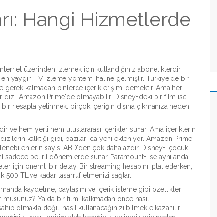
rı: Hangi Hizmetlerde
yi internet üzerinden izlemek için kullandığınız aboneliklerdir
.
 en yaygın TV izleme yöntemi haline gelmiştir.
Türkiye'de bir
 gerek kalmadan binlerce içerik erişimi demektir. Ama her
 bir dizi, Amazon Prime'de olmayabilir. Disney+’deki bir film ise
ir hesapla yetinmek, birçok içeriğin dışına çıkmanıza neden
ir ve hem yerli hem uluslararası içerikler sunar
.
Ama içeriklerin
ilerin kalktığı gibi, bazıları da yeni ekleniyor.
Amazon Prime
,
 izlenebilenlerin sayısı ABD'den çok daha azdır
.
Disney+
,
çocuk
rini sadece belirli dönemlerde sunar
.
Paramount+
ise aynı anda
eler için önemli bir detay.
Bir streaming hesabını iptal ederken,
lık 500 TL'ye kadar tasarruf etmenizi sağlar.
manda kaydetme, paylaşım ve içerik isteme gibi özellikler
liyor musunuz? Ya da bir filmi kalkmadan önce nasıl
ahip olmakla değil, nasıl kullanacağınızı bilmekle kazanılır.