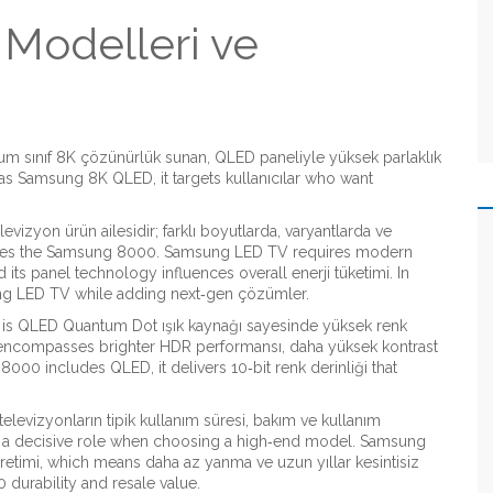
Modelleri ve
 sınıf 8K çözünürlük sunan, QLED paneliyle yüksek parlaklık
 as
Samsung 8K QLED
, it targets kullanıcılar who want
vizyon ürün ailesidir; farklı boyutlarda, varyantlarda ve
uses the Samsung 8000. Samsung LED TV requires modern
d its panel technology influences overall enerji tüketimi. In
sung LED TV while adding next‑gen çözümler.
 is
QLED
Quantum Dot ışık kaynağı sayesinde yüksek renk
encompasses brighter HDR performansı, daha yüksek kontrast
0 includes QLED, it delivers 10‑bit renk derinliği that
televizyonların tipik kullanım süresi, bakım ve kullanım
 a decisive role when choosing a high‑end model. Samsung
etimi, which means daha az yanma ve uzun yıllar kesintisiz
urability and resale value.