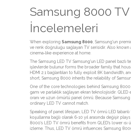
Samsung 8000 TV 
İncelemeleri
When exploring
Samsung 8000
,
Samsung'un premium
ve renk doğruluğu sağlayan TV serisidir
. Also known
cinema‑like experience at home.
The
Samsung LED TV
Samsung'un LED panel bazlı tele
işlevlerde bulunur
forms the broader family that ho
HDMI 2.1 bağlantıları to fully exploit 8K bandwidth, an
short, Samsung 8000 inherits the reliability of Sam
One of the core technologies behind Samsung 8000
gamı ve parlaklık sağlayan ekran teknolojisidir
. QLED 
oranı ve uzun ömürlü panel ömrü. Because Samsung 800
ordinary LED TV cannot match.
Speaking of panel lifespan,
LED TV ömrü
LED tabanlı 
koşullarına bağlı olarak 6‑10 yıl arasında değişir
plays
8000’s LED TV ömrü benefits from QLED’s lower ısı ür
izleme. Thus, LED TV ömrü influences Samsung 8000 d