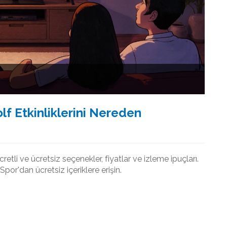
lf Etkinliklerini Nereden
cretli ve ücretsiz seçenekler, fiyatlar ve izleme ipuçları.
or'dan ücretsiz içeriklere erişin.