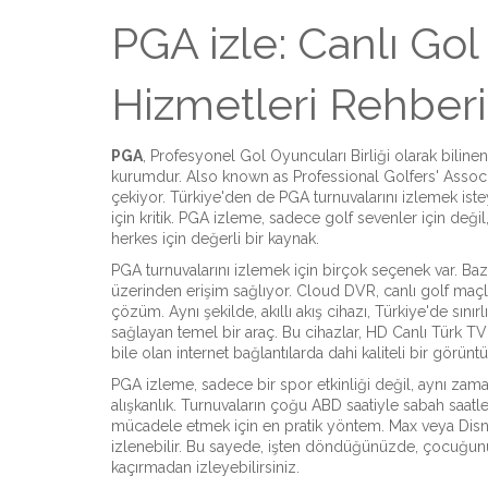
PGA izle: Canlı Gol
Hizmetleri Rehberi
PGA
,
Profesyonel Gol Oyuncuları Birliği olarak bilinen
kurumdur
. Also known as
Professional Golfers' Assoc
çekiyor. Türkiye'den de PGA turnuvalarını izlemek iste
için kritik.
PGA izleme, sadece golf sevenler için değil, sp
herkes için değerli bir kaynak.
PGA turnuvalarını izlemek için birçok seçenek var. Bazıl
üzerinden erişim sağlıyor.
Cloud DVR
,
canlı golf maçl
çözüm
. Aynı şekilde,
akıllı akış cihazı
,
Türkiye'de sınırl
sağlayan temel bir araç
. Bu cihazlar, HD Canlı Türk T
bile olan internet bağlantılarda dahi kaliteli bir görüntü
PGA izleme, sadece bir spor etkinliği değil, aynı zama
alışkanlık. Turnuvaların çoğu ABD saatiyle sabah saatl
mücadele etmek için en pratik yöntem
. Max veya Disn
izlenebilir. Bu sayede, işten döndüğünüzde, çocuğunu
kaçırmadan izleyebilirsiniz.