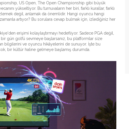
hampionship, US Open, The Open Championship gibi büyük
canını yükseltiyor. Bu turnuvaların her biri, farklı kurallar, farklı
ce izlemek değil, anlamak da önemlidir. Hangi oyuncu hangi
zamanla artıyor? Bu sorulara cevap bulmak için, izlediğiniz her
rkiye'den erişimi kolaylaştırmayı hedefliyor. Sadece PGA değil,
bir gün golfü sevmeye başlarsanız, bu platformlar size
n bilgilerini ve oyuncu hikâyelerini de sunuyor. İşte bu
çok, bir kültür haline gelmeye başlamış durumda.