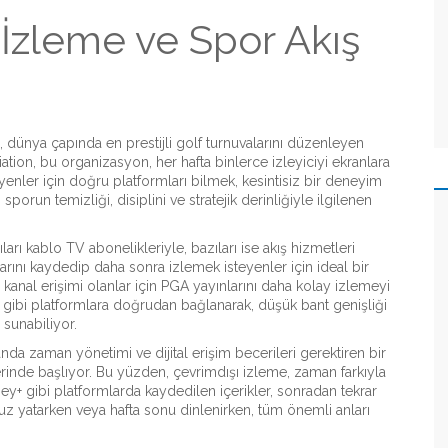
 İzleme ve Spor Akış
, dünya çapında en prestijli golf turnuvalarını düzenleyen
iation
, bu organizasyon, her hafta binlerce izleyiciyi ekranlara
yenler için doğru platformları bilmek, kesintisiz bir deneyim
orun temizliği, disiplini ve stratejik derinliğiyle ilgilenen
arı kablo TV abonelikleriyle, bazıları ise akış hizmetleri
arını kaydedip daha sonra izlemek isteyenler için ideal bir
ı kanal erişimi olanlar için PGA yayınlarını daha kolay izlemeyi
V gibi platformlara doğrudan bağlanarak, düşük bant genişliği
 sunabiliyor.
nda zaman yönetimi ve dijital erişim becerileri gerektiren bir
erinde başlıyor. Bu yüzden,
çevrimdışı izleme
,
zaman farkıyla
ey+ gibi platformlarda kaydedilen içerikler, sonradan tekrar
z yatarken veya hafta sonu dinlenirken, tüm önemli anları