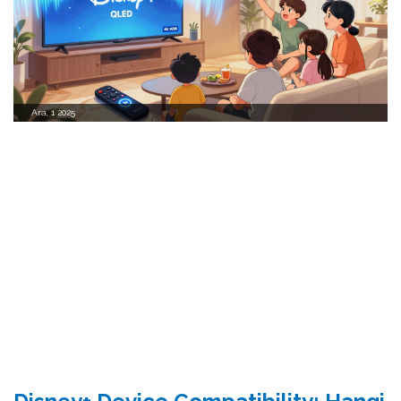
Ara, 1 2025