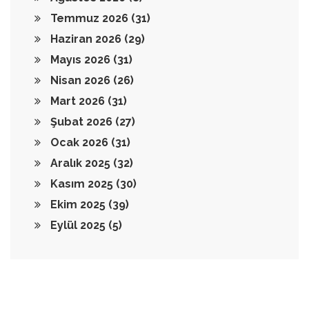
Temmuz 2026
(31)
Haziran 2026
(29)
Mayıs 2026
(31)
Nisan 2026
(26)
Mart 2026
(31)
Şubat 2026
(27)
Ocak 2026
(31)
Aralık 2025
(32)
Kasım 2025
(30)
Ekim 2025
(39)
Eylül 2025
(5)