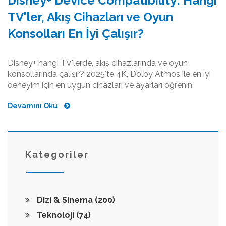
Disney+ Device Compatibility: Hangi
TV'ler, Akış Cihazları ve Oyun
Konsolları En İyi Çalışır?
Disney+ hangi TV'lerde, akış cihazlarında ve oyun
konsollarında çalışır? 2025'te 4K, Dolby Atmos ile en iyi
deneyim için en uygun cihazları ve ayarları öğrenin.
Devamını Oku
Kategoriler
Dizi & Sinema
(200)
Teknoloji
(74)