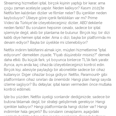
Streaming hizmetleri iptal
,
birçok kişinin yaptığı bir karar, ama
çoğu zaman aceleyle yapılır
.
Neden kalkıyor? Kasım 2025'te
Netflix'ten kaldırılan diziler ve filmler neler? Bu içerikler neden
kayboluyor? Ülkeye göre içerik farklılıkları var mı? Prime
Video'da Türkiye'de izleyebileceğiniz diziler, ABD'dekilerle
neden farklı? Bu soruların hepsinin cevabı, sadece bir iptal
işlemiyle değil, akıllı bir planlama ile bulunur. Birçok kişi, bir dizi
kalktı diye hemen iptal eder. Ama o dizi, başka bir platformda mı
devam ediyor? Başka bir üyelikle mi izlenebiliyor?
Netflix indirim
tekliflerini almak için, müşteri hizmetlerine "İptal
ediyorum" demekten ziyade, "Fiyatı düşürebilir misiniz?" demek
daha etkili
.
Bu küçük fark, yıl boyunca binlerce TL'lik fark yaratır.
Ayrıca, aynı anda kaç cihazda izleyebileceğinizi kontrol edin.
Birçok kişi, ailesiyle paylaştığı bir abonelikte sadece bir cihaz
kullanıyor. Diğer cihazlar boşa gidiyor. Netflix, Paramount+ gibi
platformların cihaz sınırları da önemlidir. Hangi plan hangi sayıda
izleme sağlıyor? Bu detaylar, iptal kararı vermeden önce mutlaka
kontrol edilmeli.
İşte bu yüzden, Netflix üyeliği sonlandır dediğinizde, sadece bir
butona tıklamak değil, bir strateji geliştirmek gerekiyor. Hangi
içerikler kalkıyor? Hangi platformlarda hangi diziler var? Hangi
indirimler hala geçerli? Bu soruların cevaplarını, aşağıdaki