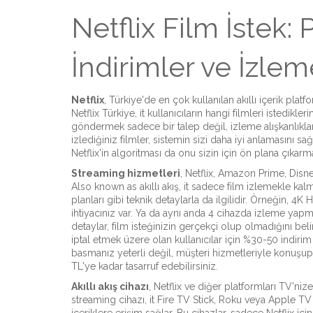
Netflix Film İstek: 
İndirimler ve İzleme
Netflix
,
Türkiye'de en çok kullanılan akıllı içerik plat
Netflix Türkiye
, it
kullanıcıların hangi filmleri istediklerin
göndermek sadece bir talep değil, izleme alışkanlıkların
izlediğiniz filmler, sistemin sizi daha iyi anlamasını s
Netflix'in algoritması da onu sizin için ön plana çıkarm
Streaming hizmetleri
,
Netflix, Amazon Prime, Disne
Also known as
akıllı akış
, it
sadece film izlemekle kalm
planları gibi teknik detaylarla da ilgilidir
.
Örneğin, 4K HD
ihtiyacınız var. Ya da aynı anda 4 cihazda izleme yap
detaylar, film isteğinizin gerçekçi olup olmadığını beli
iptal etmek üzere olan kullanıcılar için %30-50 indirim
basmanız yeterli değil, müşteri hizmetleriyle konuşu
TL'ye kadar tasarruf edebilirsiniz.
Akıllı akış cihazı
,
Netflix ve diğer platformları TV'niz
streaming cihazı
, it
Fire TV Stick, Roku veya Apple TV