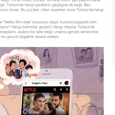
n değil, Prime Video, Disney+ ve Paramount+ gibi platformlarla
l, Türkiye'de hangi içeriklerin çalıştığına da bağlı. Bazı
iç sorun olmaz. Bu yüzden, cihaz seçerken önce Türkiye'de hangi
 "Netflix film istek" konusunu değil, bununla bağlantılı tüm
lkıyor? Hangi indirimler geçerli? Hangi cihazlar Türkiye'de
cevaplarını, sadece bir tane değil, onlarca gerçek deneyimle
ve en güncel bilgilerle devam edelim.