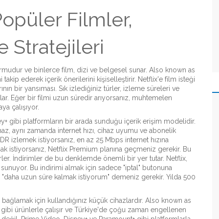
Popüler Filmler,
 Stratejileri
formudur ve binlerce film, dizi ve belgesel sunar
. Also known as
i takip ederek içerik önerilerini kişiselleştirir
.
Netflix'e film isteği
ın bir yansıması. Sık izlediğiniz türler, izleme süreleri ve
ağlar. Eğer bir filmi uzun süredir arıyorsanız, muhtemelen
aya çalışıyor.
y+ gibi platformların bir arada sunduğu içerik erişim modelidir
.
az, aynı zamanda internet hızı, cihaz uyumu ve abonelik
R izlemek istiyorsanız, en az 25 Mbps internet hızına
mak istiyorsanız, Netflix Premium planına geçmeniz gerekir. Bu
rler. İndirimler de bu denklemde önemli bir yer tutar. Netflix,
 sunuyor. Bu indirimi almak için sadece "iptal" butonuna
p "daha uzun süre kalmak istiyorum" demeniz gerekir. Yılda 500
e bağlamak için kullandığınız küçük cihazlardır
. Also known as
 gibi ürünlerle çalışır ve Türkiye'de çoğu zaman engellenen