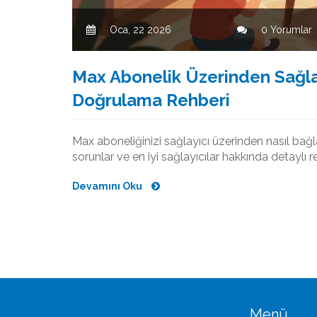
Oca, 22 2026
0 Yorumlar
Max Abonelik Üzerinden Sağl
Doğrulama Rehberi
Max aboneliğinizi sağlayıcı üzerinden nasıl bağ
sorunlar ve en iyi sağlayıcılar hakkında detaylı r
Devamını Oku
Menü