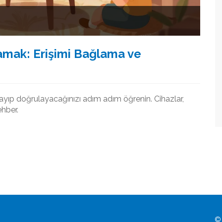
amak: Erişimi Bağlama ve
layıp doğrulayacağınızı adım adım öğrenin. Cihazlar,
ehber.
© 