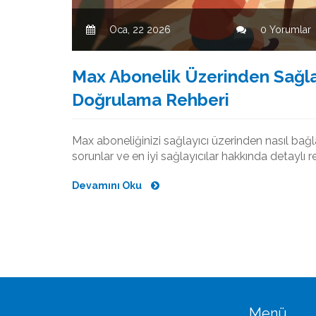
Oca, 22 2026
0 Yorumlar
Max Abonelik Üzerinden Sağl
Doğrulama Rehberi
Max aboneliğinizi sağlayıcı üzerinden nasıl bağ
sorunlar ve en iyi sağlayıcılar hakkında detaylı r
Devamını Oku
Menü