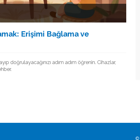
amak: Erişimi Bağlama ve
layıp doğrulayacağınızı adım adım öğrenin. Cihazlar,
ehber.
© 