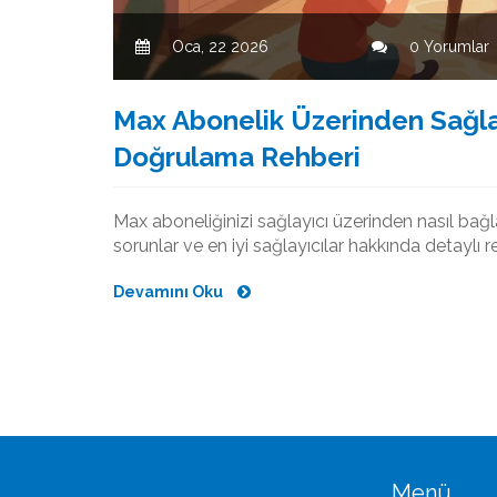
Oca, 22 2026
0 Yorumlar
Max Abonelik Üzerinden Sağl
Doğrulama Rehberi
Max aboneliğinizi sağlayıcı üzerinden nasıl bağ
sorunlar ve en iyi sağlayıcılar hakkında detaylı r
Devamını Oku
Menü