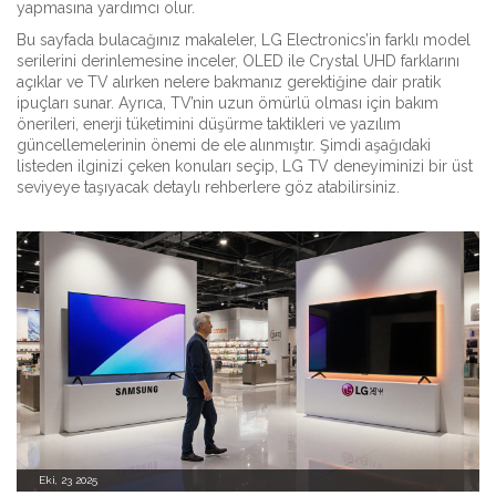
yapmasına yardımcı olur.
Bu sayfada bulacağınız makaleler, LG Electronics’in farklı model
serilerini derinlemesine inceler, OLED ile Crystal UHD farklarını
açıklar ve TV alırken nelere bakmanız gerektiğine dair pratik
ipuçları sunar. Ayrıca, TV’nin uzun ömürlü olması için bakım
önerileri, enerji tüketimini düşürme taktikleri ve yazılım
güncellemelerinin önemi de ele alınmıştır. Şimdi aşağıdaki
listeden ilginizi çeken konuları seçip, LG TV deneyiminizi bir üst
seviyeye taşıyacak detaylı rehberlere göz atabilirsiniz.
Eki, 23 2025