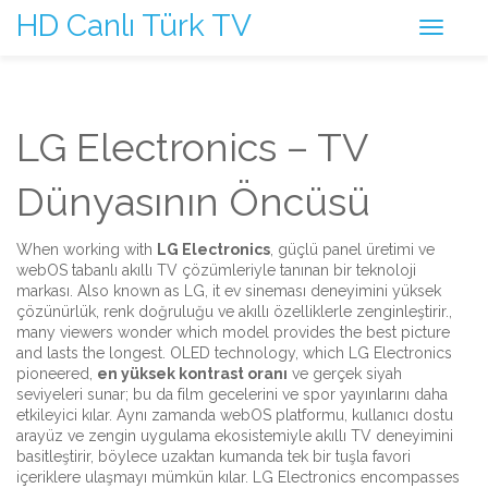
HD Canlı Türk TV
LG Electronics – TV
Dünyasının Öncüsü
When working with
LG Electronics
,
güçlü panel üretimi ve
webOS tabanlı akıllı TV çözümleriyle tanınan bir teknoloji
markası
. Also known as
LG
, it
ev sineması deneyimini yüksek
çözünürlük, renk doğruluğu ve akıllı özelliklerle zenginleştirir
.
,
many viewers wonder which model provides the best picture
and lasts the longest.
OLED
technology, which LG Electronics
pioneered,
en yüksek kontrast oranı
ve gerçek siyah
seviyeleri sunar; bu da film gecelerini ve spor yayınlarını daha
etkileyici kılar. Aynı zamanda
webOS
platformu, kullanıcı dostu
arayüz ve zengin uygulama ekosistemiyle akıllı TV deneyimini
basitleştirir, böylece uzaktan kumanda tek bir tuşla favori
içeriklere ulaşmayı mümkün kılar. LG Electronics encompasses