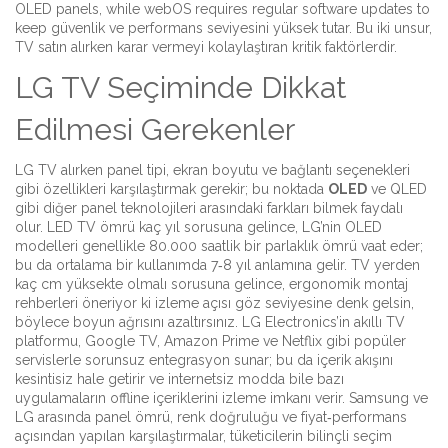
OLED panels, while webOS requires regular software updates to
keep güvenlik ve performans seviyesini yüksek tutar. Bu iki unsur,
TV satın alırken karar vermeyi kolaylaştıran kritik faktörlerdir.
LG TV Seçiminde Dikkat
Edilmesi Gerekenler
LG TV alırken panel tipi, ekran boyutu ve bağlantı seçenekleri
gibi özellikleri karşılaştırmak gerekir; bu noktada
OLED
ve QLED
gibi diğer panel teknolojileri arasındaki farkları bilmek faydalı
olur. LED TV ömrü kaç yıl sorusuna gelince, LG’nin OLED
modelleri genellikle 80.000 saatlik bir parlaklık ömrü vaat eder;
bu da ortalama bir kullanımda 7‑8 yıl anlamına gelir. TV yerden
kaç cm yüksekte olmalı sorusuna gelince, ergonomik montaj
rehberleri öneriyor ki izleme açısı göz seviyesine denk gelsin,
böylece boyun ağrısını azaltırsınız. LG Electronics’in akıllı TV
platformu, Google TV, Amazon Prime ve Netflix gibi popüler
servislerle sorunsuz entegrasyon sunar; bu da içerik akışını
kesintisiz hale getirir ve internetsiz modda bile bazı
uygulamaların offline içeriklerini izleme imkanı verir. Samsung ve
LG arasında panel ömrü, renk doğruluğu ve fiyat‑performans
açısından yapılan karşılaştırmalar, tüketicilerin bilinçli seçim