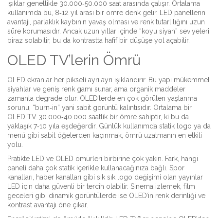
ışıklar genellikle 30.000‑50.000 saat arasında çalışır. Ortalama
kullanımda bu, 8‑12 yıl arası bir ömre denk gelir. LED panellerin
avantajı, parlaklık kaybının yavaş olması ve renk tutarlılığını uzun
süre korumasıdır. Ancak uzun yıllar içinde “koyu siyah” seviyeleri
biraz solabilir, bu da kontrastta hafif bir düşüşe yol açabilir.
OLED TV’lerin Ömrü
OLED ekranlar her pikseli ayrı ayrı ışıklandırır. Bu yapı mükemmel
siyahlar ve geniş renk gamı sunar, ama organik maddeler
zamanla degrade olur. OLED’lerde en çok görülen yaşlanma
sorunu, “burn‑in” yani sabit görüntü kalıntısıdır. Ortalama bir
OLED TV 30.000‑40.000 saatlik bir ömre sahiptir, ki bu da
yaklaşık 7‑10 yıla eşdeğerdir. Günlük kullanımda statik logo ya da
menü gibi sabit öğelerden kaçınmak, ömrü uzatmanın en etkili
yolu.
Pratikte LED ve OLED ömürleri birbirine çok yakın. Fark, hangi
paneli daha çok statik içerikle kullanacağınıza bağlı. Spor
kanalları, haber kanalları gibi sık sık logo değişimi olan yayınlar
LED için daha güvenli bir tercih olabilir. Sinema izlemek, film
geceleri gibi dinamik görüntülerde ise OLED’in renk derinliği ve
kontrast avantajı öne çıkar.