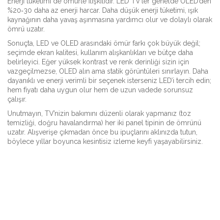
Enerji tüketimi de ömürle ilişkilidir. LED TV’ler genelde OLED’den
%20‑30 daha az enerji harcar. Daha düşük enerji tüketimi, ışık
kaynağının daha yavaş aşınmasına yardımcı olur ve dolaylı olarak
ömrü uzatır.
Sonuçta, LED ve OLED arasındaki ömür farkı çok büyük değil;
seçimde ekran kalitesi, kullanım alışkanlıkları ve bütçe daha
belirleyici. Eğer yüksek kontrast ve renk derinliği sizin için
vazgeçilmezse, OLED alın ama statik görüntüleri sınırlayın. Daha
dayanıklı ve enerji verimli bir seçenek isterseniz LED’i tercih edin;
hem fiyatı daha uygun olur hem de uzun vadede sorunsuz
çalışır.
Unutmayın, TV’nizin bakımını düzenli olarak yapmanız (toz
temizliği, doğru havalandırma) her iki panel tipinin de ömrünü
uzatır. Alışverişe çıkmadan önce bu ipuçlarını aklınızda tutun,
böylece yıllar boyunca kesintisiz izleme keyfi yaşayabilirsiniz.