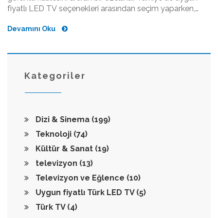
fiyatlı LED TV seçenekleri arasından seçim yaparken,
UHD teknolojisinin avantajlarını ve dikkat edilmesi
Devamını Oku
gereken noktaları inceleyeceğiz. Bu makalede, UHD'nin
sunduğu farklılıkları ve bütçe dostu seçeneklerle nasıl
karşılaştırılacağını ele alacağız. Böylece hangisinin
ihtiyaçlarınıza daha uygun olduğunu daha kolay
bulabileceksiniz.
Kategoriler
Dizi & Sinema
(199)
Teknoloji
(74)
Kültür & Sanat
(19)
televizyon
(13)
Televizyon ve Eğlence
(10)
Uygun fiyatlı Türk LED TV
(5)
Türk TV
(4)