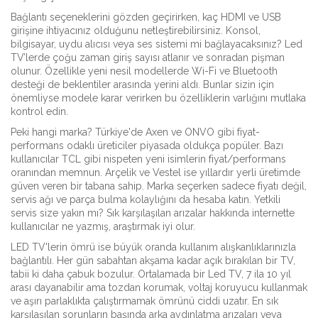
Bağlantı seçeneklerini gözden geçirirken, kaç HDMI ve USB
girişine ihtiyacınız olduğunu netleştirebilirsiniz. Konsol,
bilgisayar, uydu alıcısı veya ses sistemi mi bağlayacaksınız? Led
TV’lerde çoğu zaman giriş sayısı atlanır ve sonradan pişman
olunur. Özellikle yeni nesil modellerde Wi-Fi ve Bluetooth
desteği de beklentiler arasında yerini aldı. Bunlar sizin için
önemliyse modele karar verirken bu özelliklerin varlığını mutlaka
kontrol edin.
Peki hangi marka? Türkiye'de Axen ve ONVO gibi fiyat-
performans odaklı üreticiler piyasada oldukça popüler. Bazı
kullanıcılar TCL gibi nispeten yeni isimlerin fiyat/performans
oranından memnun. Arçelik ve Vestel ise yıllardır yerli üretimde
güven veren bir tabana sahip. Marka seçerken sadece fiyatı değil,
servis ağı ve parça bulma kolaylığını da hesaba katın. Yetkili
servis size yakın mı? Sık karşılaşılan arızalar hakkında internette
kullanıcılar ne yazmış, araştırmak iyi olur.
LED TV'lerin ömrü ise büyük oranda kullanım alışkanlıklarınızla
bağlantılı. Her gün sabahtan akşama kadar açık bırakılan bir TV,
tabii ki daha çabuk bozulur. Ortalamada bir Led TV, 7 ila 10 yıl
arası dayanabilir ama tozdan korumak, voltaj koruyucu kullanmak
ve aşırı parlaklıkta çalıştırmamak ömrünü ciddi uzatır. En sık
karşılaşılan sorunların başında arka aydınlatma arızaları veya