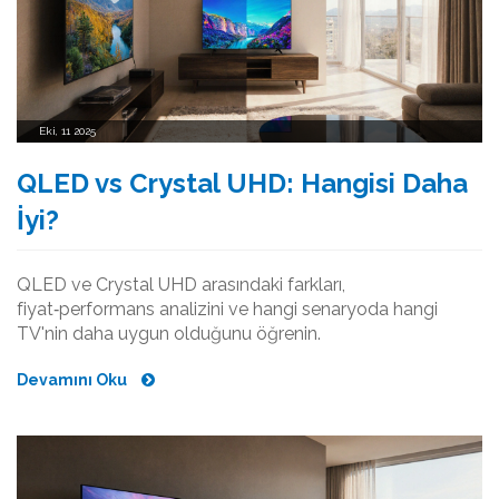
Eki, 11 2025
QLED vs Crystal UHD: Hangisi Daha
İyi?
QLED ve Crystal UHD arasındaki farkları,
fiyat‑performans analizini ve hangi senaryoda hangi
TV'nin daha uygun olduğunu öğrenin.
Devamını Oku