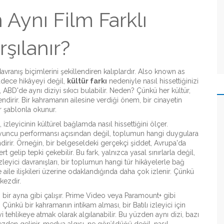
 Aynı Film Farklı
rşılanır?
avranış biçimlerini şekillendiren kalıplardır
. Also known as
sadece hikâyeyi değil,
kültür farkı
nedeniyle nasıl hissettiğinizi
 ABD'de aynı diziyi sıkıcı bulabilir. Neden? Çünkü her kültür,
ndirir. Bir kahramanın ailesine verdiği önem, bir cinayetin
ir şablonla okunur.
il, izleyicinin kültürel bağlamda nasıl hissettiğini ölçer
.
 oyuncu performansı açısından değil, toplumun hangi duygulara
ir. Örneğin, bir belgeseldeki gerçekçi şiddet, Avrupa'da
t gelip tepki çekebilir. Bu fark, yalnızca yasal sınırlarla değil,
zleyici davranışları
,
bir toplumun hangi tür hikâyelerle bağ
e aile ilişkileri üzerine odaklandığında daha çok izlenir. Çünkü
kezdir.
bir ayna gibi çalışır
.
Prime Video veya Paramount+ gibi
 Çünkü bir kahramanın intikam alması, bir Batılı izleyici için
i tehlikeye atmak olarak algılanabilir. Bu yüzden aynı dizi, bazı