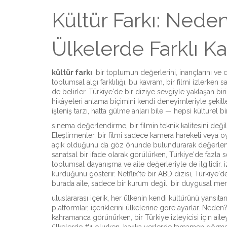
Kültür Farkı: Neden
Ülkelerde Farklı Ka
kültür farkı
,
bir toplumun değerlerini, inançlarını ve d
toplumsal algı farklılığı
, bu kavram, bir filmi izlerken 
de belirler.
Türkiye'de bir diziye sevgiyle yaklaşan biri,
hikâyeleri anlama biçimini kendi deneyimleriyle şekille
işleniş tarzı, hatta gülme anları bile — hepsi kültürel b
sinema değerlendirme
,
bir filmin teknik kalitesini değ
Eleştirmenler, bir filmi sadece kamera hareketi veya
açık olduğunu da göz önünde bulundurarak değerlendir
sanatsal bir ifade olarak görülürken, Türkiye'de fazla ser
toplumsal dayanışma ve aile değerleriyle de ilgilidir.
i
kurduğunu gösterir
.
Netflix'te bir ABD dizisi, Türkiye'd
burada aile, sadece bir kurum değil, bir duygusal mer
uluslararası içerik
,
her ülkenin kendi kültürünü yansıtan 
platformlar, içeriklerini ülkelerine göre ayarlar. Neden?
kahramanca görünürken, bir Türkiye izleyicisi için ailey