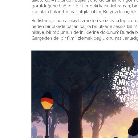
ülkelerde #1 olurken, başka yerlerde tamamen görme
görüldüğüne bağlıdır
.
Bir filmdeki kadın kahraman, bi
kadınlara hakaret olarak algılanabilir. Bu yüzden içerik 
Bu listede, sinema, akış hizmetleri ve izleyici tepkileri
neden bir ülkede patlar, başka bir ülkede sessiz kalır
hikâye, bir toplumun derinliklerine dokunur? Burada bu
Gerçekten de, bir filmi izlemek değil, onu nasıl anlad