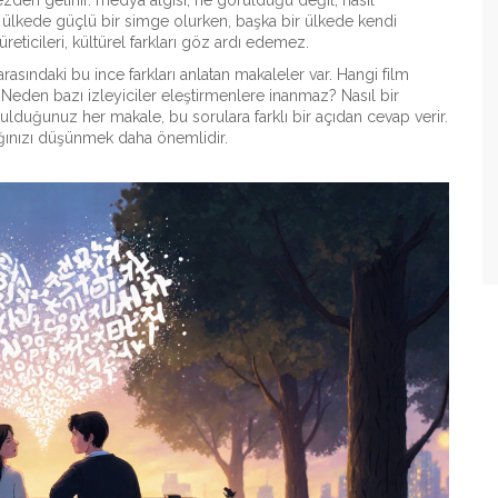
zden gelinir.
medya algısı
,
ne görüldüğü değil, nasıl
r ülkede güçlü bir simge olurken, başka bir ülkede kendi
üreticileri, kültürel farkları göz ardı edemez.
 arasındaki bu ince farkları anlatan makaleler var. Hangi film
? Neden bazı izleyiciler eleştirmenlere inanmaz? Nasıl bir
lduğunuz her makale, bu sorulara farklı bir açıdan cevap verir.
ığınızı düşünmek daha önemlidir.