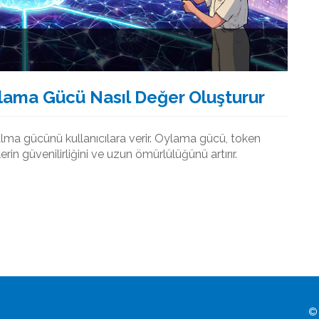
lama Gücü Nasıl Değer Oluşturur
alma gücünü kullanıcılara verir. Oylama gücü, token
erin güvenilirliğini ve uzun ömürlülüğünü artırır.
© 