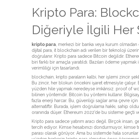
Kripto Para: Blockc
Diğeriyle İlgili Her
kripto para
,
merkezi bir banka veya kurum olmadan diji
dijital para
, it
blockchain adı verilen bir teknoloji üzeri
doğrulanır
.
Kripto para sadece Bitcoin değildir. Ethereu
biri farklı bir amaçla yaratıldı. Bazıları ödeme yapmak iç
verimliliği için tasarlandı.
blockchain
,
kripto paraların kalbi, her işlemi zincir ş
Bu zincir, her blokun öncekini işaret etmesiyle çalışır. 
yüzden hile yapmak neredeyse imkânsız.
proof of w
bilinen yöntemdir
.
Bitcoin bu yöntemi kullanır. Bilgis
fazla enerji harcar. Bu, güvenliği sağlar ama çevre için 
alternatiftir
.
Burada, işlem doğrulama hakkı, sahip olduğu
oranında düşer. Ethereum 2022’de bu sisteme geçti v
Kripto para sadece yatırım aracı değil. Birçok insan, g
tercih ediyor. Kimse hesabınızı dondurmuyor, kimse tran
parası olarak görüyor. Ama bu sistemde hala sorunlar var