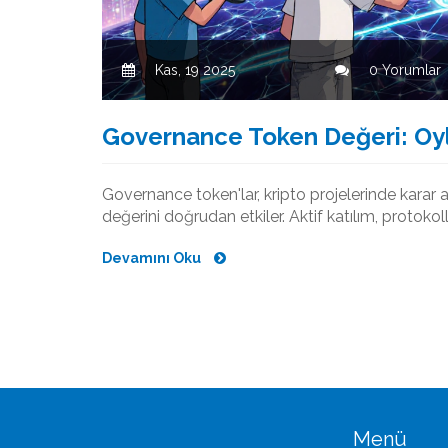
Kas, 19 2025
0 Yorumlar
Governance Token Değeri: Oy
Governance token'lar, kripto projelerinde karar 
değerini doğrudan etkiler. Aktif katılım, protokoll
Devamını Oku
Menü