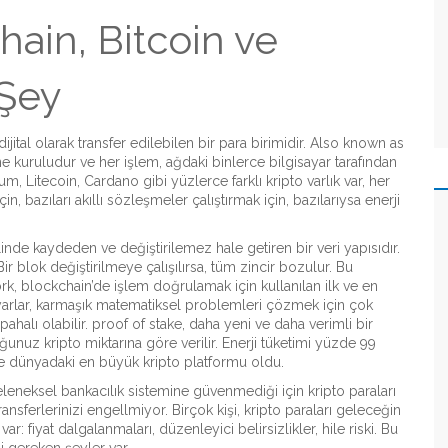
hain, Bitcoin ve
 Şey
tal olarak transfer edilebilen bir para birimidir
. Also known as
ne kuruludur ve her işlem, ağdaki binlerce bilgisayar tarafından
m, Litecoin, Cardano gibi yüzlerce farklı kripto varlık var, her
in, bazıları akıllı sözleşmeler çalıştırmak için, bazılarıysa enerji
eklinde kaydeden ve değiştirilemez hale getiren bir veri yapısıdır
.
Bir blok değiştirilmeye çalışılırsa, tüm zincir bozulur. Bu
ork
,
blockchain’de işlem doğrulamak için kullanılan ilk ve en
ayarlar, karmaşık matematiksel problemleri çözmek için çok
pahalı olabilir.
proof of stake
,
daha yeni ve daha verimli bir
nuz kripto miktarına göre verilir. Enerji tüketimi yüzde 99
e dünyadaki en büyük kripto platformu oldu.
eleneksel bankacılık sistemine güvenmediği için kripto paraları
sferlerinizi engellmiyor. Birçok kişi, kripto paraları geleceğin
: fiyat dalgalanmaları, düzenleyici belirsizlikler, hile riski. Bu