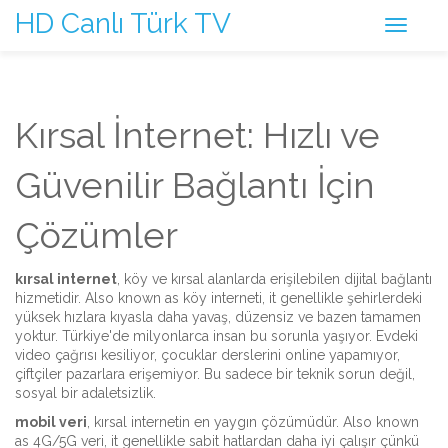
HD Canlı Türk TV
Kırsal İnternet: Hızlı ve
Güvenilir Bağlantı İçin
Çözümler
kırsal internet
,
köy ve kırsal alanlarda erişilebilen dijital bağlantı
hizmetidir
. Also known as
köy interneti
, it
genellikle şehirlerdeki
yüksek hızlara kıyasla daha yavaş, düzensiz ve bazen tamamen
yoktur
.
Türkiye'de milyonlarca insan bu sorunla yaşıyor. Evdeki
video çağrısı kesiliyor, çocuklar derslerini online yapamıyor,
çiftçiler pazarlara erişemiyor. Bu sadece bir teknik sorun değil,
sosyal bir adaletsizlik.
mobil veri
,
kırsal internetin en yaygın çözümüdür
. Also known
as
4G/5G veri
, it
genellikle sabit hatlardan daha iyi çalışır çünkü