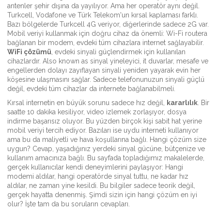
antenler şehir dışına da yayılıyor
.
Ama her operatör aynı değil.
Turkcell, Vodafone ve Türk Telekom'un kırsal kaplaması farklı.
Bazı bölgelerde Turkcell 4G veriyor, diğerlerinde sadece 2G var.
Mobil veriyi kullanmak için doğru cihaz da önemli: Wi-Fi routera
bağlanan bir modem, evdeki tüm cihazlara internet sağlayabilir.
WiFi çözümü
,
evdeki sinyali güçlendirmek için kullanılan
cihazlardır
. Also known as
sinyal yineleyici
, it
duvarlar, mesafe ve
engellerden dolayı zayıflayan sinyali yeniden yayarak evin her
köşesine ulaşmasını sağlar
.
Sadece telefonunuzun sinyali güçlü
değil, evdeki tüm cihazlar da internete bağlanabilmeli.
Kırsal internetin en büyük sorunu sadece hız değil,
kararlılık
. Bir
saatte 10 dakika kesiliyor, video izlemek zorlaşıyor, dosya
indirme başarısız oluyor. Bu yüzden birçok kişi sabit hat yerine
mobil veriyi tercih ediyor. Bazıları ise uydu interneti kullanıyor
ama bu da maliyetli ve hava koşullarına bağlı. Hangi çözüm size
uygun? Cevap, yaşadığınız yerdeki sinyal gücüne, bütçenize ve
kullanım amacınıza bağlı. Bu sayfada topladığımız makalelerde,
gerçek kullanıcılar kendi deneyimlerini paylaşıyor: Hangi
modemi aldılar, hangi operatörde sinyal tuttu, ne kadar hız
aldılar, ne zaman yine kesildi. Bu bilgiler sadece teorik değil,
gerçek hayatta denenmiş. Şimdi sizin için hangi çözüm en iyi
olur? İşte tam da bu soruların cevapları.