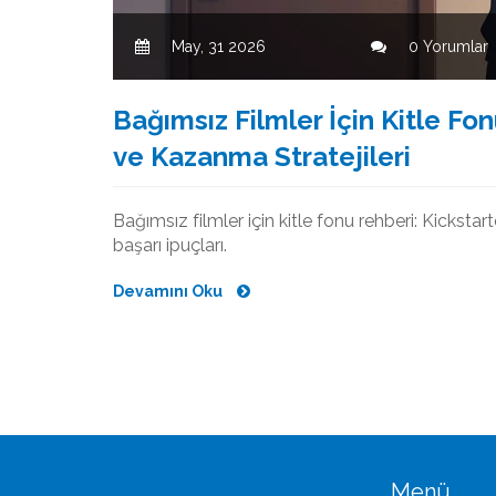
May, 31 2026
0 Yorumlar
Bağımsız Filmler İçin Kitle Fo
ve Kazanma Stratejileri
Bağımsız filmler için kitle fonu rehberi: Kicksta
başarı ipuçları.
Devamını Oku
Menü