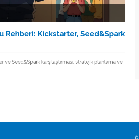
nu Rehberi: Kickstarter, Seed&Spark
rter ve Seed&Spark karşılaştırması, stratejik planlama ve
© 