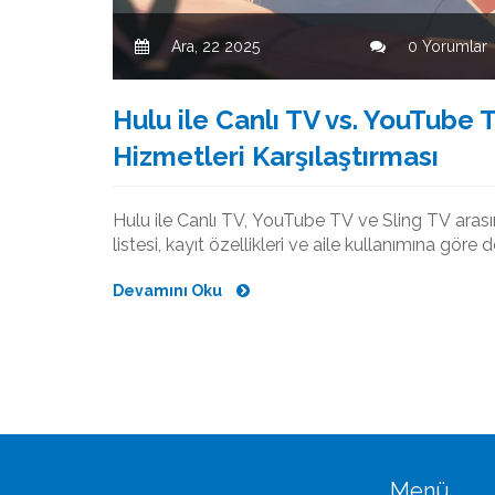
Ara, 22 2025
0 Yorumlar
Hulu ile Canlı TV vs. YouTube 
Hizmetleri Karşılaştırması
Hulu ile Canlı TV, YouTube TV ve Sling TV arasın
listesi, kayıt özellikleri ve aile kullanımına göre d
Devamını Oku
Menü