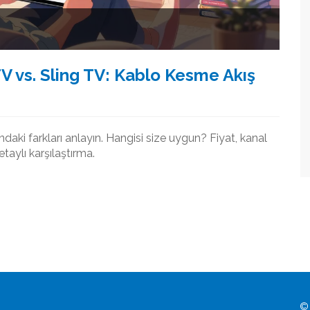
TV vs. Sling TV: Kablo Kesme Akış
daki farkları anlayın. Hangisi size uygun? Fiyat, kanal
etaylı karşılaştırma.
© 