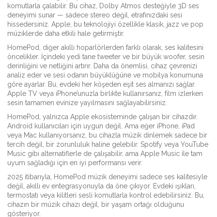
komutlarla çalabilir. Bu cihaz,
Dolby Atmos
desteğiyle 3D ses
deneyimi sunar — sadece stereo değil, etrafınızdaki sesi
hissedersiniz. Apple, bu teknolojiyi özellikle klasik, jazz ve pop
müziklerde daha etkili hale getirmiştir.
HomePod, diğer akıllı hoparlörlerden farklı olarak, ses kalitesini
öncelikler. İçindeki yedi tane tweeter ve bir büyük woofer, sesin
derinliğini ve netliğini artırır. Daha da önemlisi, cihaz çevrenizi
analiz eder ve sesi odanın büyüklüğüne ve mobilya konumuna
göre ayarlar. Bu, evdeki her köşeden eşit ses almanızı sağlar.
Apple TV veya iPhone’unuzla birlikte kullanırsanız, film izlerken
sesin tamamen evinize yayılmasını sağlayabilirsiniz.
HomePod, yalnızca Apple ekosisteminde çalışan bir cihazdır.
Android kullanıcıları için uygun değil. Ama eğer iPhone, iPad
veya Mac kullanıyorsanız, bu cihazla müzik dinlemek sadece bir
tercih değil, bir zorunluluk haline gelebilir. Spotify veya YouTube
Music gibi alternatiflerle de çalışabilir, ama Apple Music ile tam
uyum sağladığı için en iyi performansı verir.
2025 itibarıyla, HomePod müzik deneyimi sadece ses kalitesiyle
değil, akıllı ev entegrasyonuyla da öne çıkıyor. Evdeki ışıkları,
termostatı veya kilitleri sesli komutlarla kontrol edebilirsiniz. Bu,
cihazın bir müzik cihazı değil, bir yaşam ortağı olduğunu
gösteriyor.