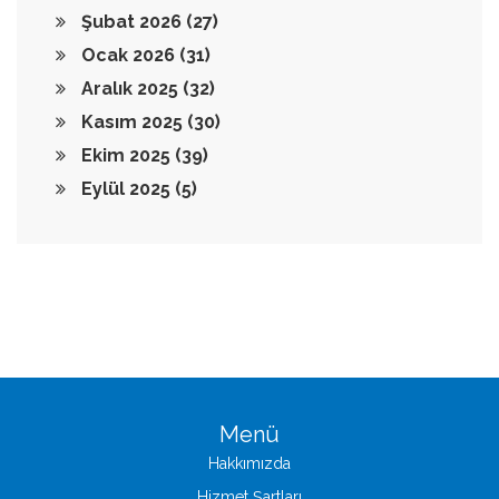
Şubat 2026
(27)
Ocak 2026
(31)
Aralık 2025
(32)
Kasım 2025
(30)
Ekim 2025
(39)
Eylül 2025
(5)
Menü
Hakkımızda
Hizmet Şartları