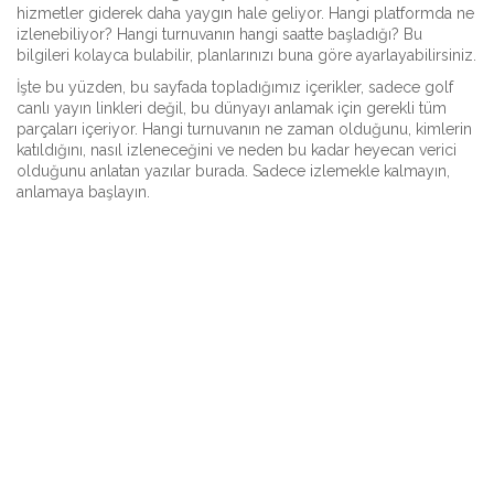
hizmetler giderek daha yaygın hale geliyor. Hangi platformda ne
izlenebiliyor? Hangi turnuvanın hangi saatte başladığı? Bu
bilgileri kolayca bulabilir, planlarınızı buna göre ayarlayabilirsiniz.
İşte bu yüzden, bu sayfada topladığımız içerikler, sadece golf
canlı yayın linkleri değil, bu dünyayı anlamak için gerekli tüm
parçaları içeriyor. Hangi turnuvanın ne zaman olduğunu, kimlerin
katıldığını, nasıl izleneceğini ve neden bu kadar heyecan verici
olduğunu anlatan yazılar burada. Sadece izlemekle kalmayın,
anlamaya başlayın.