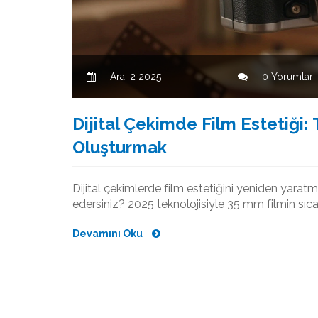
Ara, 2 2025
0 Yorumlar
Dijital Çekimde Film Estetiği:
Oluşturmak
Dijital çekimlerde film estetiğini yeniden yarat
edersiniz? 2025 teknolojisiyle 35 mm filmin sıcakl
Devamını Oku