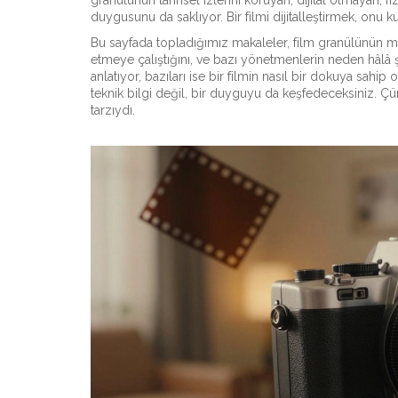
granülünün tarihsel izlerini koruyan, dijital olmayan, fi
duygusunu da saklıyor. Bir filmi dijitalleştirmek, on
Bu sayfada topladığımız makaleler, film granülünün mode
etmeye çalıştığını, ve bazı yönetmenlerin neden hâlâ şerit
anlatıyor, bazıları ise bir filmin nasıl bir dokuya sah
teknik bilgi değil, bir duyguyu da keşfedeceksiniz. Çü
tarzıydı.