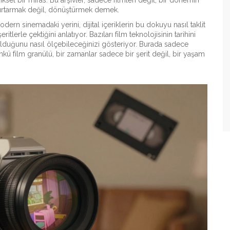
ziksel bir miras
.
Bu arşivler, sadece filmleri değil, bir dönemin
u kurtarmak değil, dönüştürmek demek.
rn sinemadaki yerini, dijital içeriklerin bu dokuyu nasıl taklit
lerle çektiğini anlatıyor. Bazıları film teknolojisinin tarihini
ip olduğunu nasıl ölçebileceğinizi gösteriyor. Burada sadece
nkü film granülü, bir zamanlar sadece bir şerit değil, bir yaşam