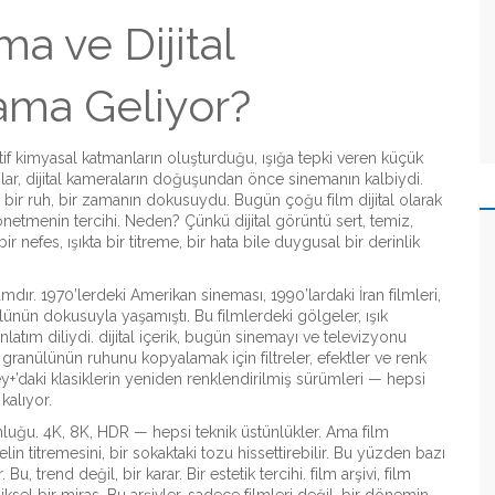
a ve Dijital
ama Geliyor?
itif kimyasal katmanların oluşturduğu, ışığa tepki veren küçük
ılar, dijital kameraların doğuşundan önce sinemanın kalbiydi.
k, bir ruh, bir zamanın dokusuydu.
Bugün çoğu film dijital olarak
önetmenin tercihi. Neden? Çünkü dijital görüntü sert, temiz,
r nefes, ışıkta bir titreme, bir hata bile duygusal bir derinlik
amdır
.
1970’lerdeki Amerikan sineması, 1990’lardaki İran filmleri,
lünün dokusuyla yaşamıştı. Bu filmlerdeki gölgeler, ışık
anlatım diliydi.
dijital içerik
,
bugün sinemayı ve televizyonu
 granülünün ruhunu kopyalamak için filtreler, efektler ve renk
isney+’daki klasiklerin yeniden renklendirilmiş sürümleri — hepsi
kalıyor.
nluğu
.
4K, 8K, HDR — hepsi teknik üstünlükler. Ama film
 elin titremesini, bir sokaktaki tozu hissettirebilir. Bu yüzden bazı
 trend değil, bir karar. Bir estetik tercihi.
film arşivi
,
film