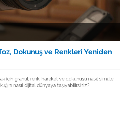
 Toz, Dokunuş ve Renkleri Yeniden
mak için granül, renk, hareket ve dokunuşu nasıl simüle
ığını nasıl dijital dünyaya taşıyabilirsiniz?