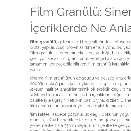
Film Granülü: Sinem
İçeriklerde Ne Anl
film granülü
,
geleneksel film şeritlerindeki fotosens
kristal yapılar
. Also known as
film emülsiyonu
, bu yap
Film granülü, sadece bir teknik detay değil, bir esteti
çekiliyor, ancak film granülünün estetiği hâlâ birçok y
tamamen kontrol edilebilirken, film granülü karanlıkta bi
yaratır.
sinema
,
film granülünün doğduğu ve geliştiği ana ort
2000’lerdeki Arjantin kent öyküleri — hepsi film granü
lekeleri, hafif bulanıklıklar, teknik bir eksiklik değil, bir 
şekillendiren ana akım
.
Ancak bu içeriklerin çoğu, film
paletleriyle uğraşır. Netflix’in bazı orijinal dizileri, D
film granülünün hissini arıyor, ama dijitalde biraz eksik 
film kalitesi
,
sadece çözünürlük değil, dokunun yoğu
granülü, 2K’lık bir şeritte bile, bir gözün gözyaşını, bir
yönetmenler hâlâ 35mm veya 16mm şeritlerle çekiyor. Bu,