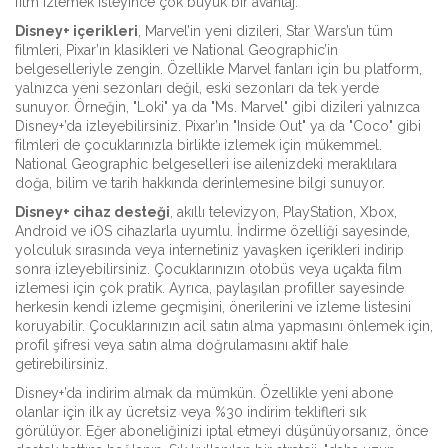
film izlemek isteyince çok büyük bir avantaj.
Disney+ içerikleri
,
Marvel’in yeni dizileri, Star Wars’un tüm
filmleri, Pixar’ın klasikleri ve National Geographic’in
belgeselleriyle zengin
.
Özellikle Marvel fanları için bu platform,
yalnızca yeni sezonları değil, eski sezonları da tek yerde
sunuyor. Örneğin, "Loki" ya da "Ms. Marvel" gibi dizileri yalnızca
Disney+’da izleyebilirsiniz. Pixar’ın "Inside Out" ya da "Coco" gibi
filmleri de çocuklarınızla birlikte izlemek için mükemmel.
National Geographic belgeselleri ise ailenizdeki meraklılara
doğa, bilim ve tarih hakkında derinlemesine bilgi sunuyor.
Disney+ cihaz desteği
,
akıllı televizyon, PlayStation, Xbox,
Android ve iOS cihazlarla uyumlu
.
İndirme özelliği sayesinde,
yolculuk sırasında veya internetiniz yavaşken içerikleri indirip
sonra izleyebilirsiniz. Çocuklarınızın otobüs veya uçakta film
izlemesi için çok pratik. Ayrıca, paylaşılan profiller sayesinde
herkesin kendi izleme geçmişini, önerilerini ve izleme listesini
koruyabilir. Çocuklarınızın acil satın alma yapmasını önlemek için,
profil şifresi veya satın alma doğrulamasını aktif hale
getirebilirsiniz.
Disney+’da indirim almak da mümkün. Özellikle yeni abone
olanlar için ilk ay ücretsiz veya %30 indirim teklifleri sık
görülüyor. Eğer aboneliğinizi iptal etmeyi düşünüyorsanız, önce