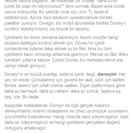
destek hattına bağlanın. Sık kullanılan bir strateji, "daha uzun
süreli bir plan mı istiyorsunuz?" diye sormak. Bazen aylık ücreti
yarıya indiriyorlar. Bu şekilde yılda 150-200 TL tasarruf
edebilirsiniz. Ayrıca, bazı telekom operatörleriyle birlikte
paketler sunuyor. Örneğin, bir mobil abonelikle birlikte Disney+’ı
ücretsiz alabiliyorsanız, bu büyük bir kazanç.
İçeriklerin bir kısmı zamanla kaldırılıyor. Kasım 2025’te hangi
dizilerin kalktığını kontrol etmek için, Disney+’ın içerik
sonlandırma listesini takip etmek iyi bir fikir. Ama bu, tüm
içeriklerin kalıcı olmadığı anlamına gelmiyor. Marvel ve Star Wars
içerikleri, yıllarca kalıyor. Çünkü Disney, bu markaları kendi ana
varlığı olarak görüyor.
Disney+’ın en büyük avantajı, sadece içerik değil,
deneyim
. Her
şey bir arada. Çocuklarınız için güvenli bir alan, sizin için kaliteli
filmler, aileniz için ortak izleme saatleri. Diğer platformlara göre
daha az karmaşık, daha az reklam, daha az zorluk. Sadece aç,
seç, izle. Bu kadar.
Aşağıdaki makalelerde, Disney+ ile ilgili gerçek kullanıcı
deneyimlerini, indirim stratejilerini ve cihaz uyumluluk sorunlarını
çözümlerle bulacaksınız. Hangi cihazda nasıl izleyeceğinizi, nasıl
daha az ödeyeceğinizi ve hangi içeriklerin gerçekten değerli
olduğunu anlatacağız.