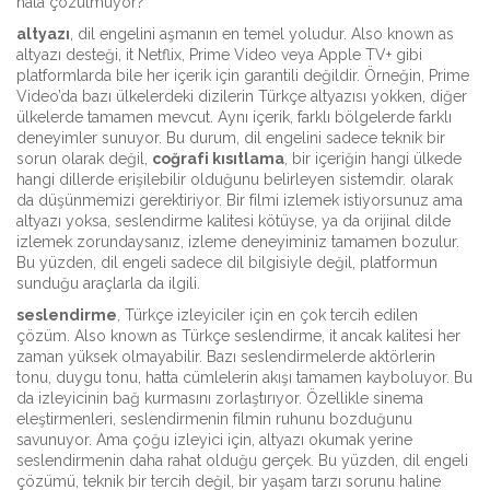
hâlâ çözülmüyor?
altyazı
,
dil engelini aşmanın en temel yoludur
. Also known as
altyazı desteği
, it
Netflix, Prime Video veya Apple TV+ gibi
platformlarda bile her içerik için garantili değildir
.
Örneğin, Prime
Video’da bazı ülkelerdeki dizilerin Türkçe altyazısı yokken, diğer
ülkelerde tamamen mevcut. Aynı içerik, farklı bölgelerde farklı
deneyimler sunuyor. Bu durum, dil engelini sadece teknik bir
sorun olarak değil,
coğrafi kısıtlama
,
bir içeriğin hangi ülkede
hangi dillerde erişilebilir olduğunu belirleyen sistemdir
.
olarak
da düşünmemizi gerektiriyor. Bir filmi izlemek istiyorsunuz ama
altyazı yoksa, seslendirme kalitesi kötüyse, ya da orijinal dilde
izlemek zorundaysanız, izleme deneyiminiz tamamen bozulur.
Bu yüzden, dil engeli sadece dil bilgisiyle değil, platformun
sunduğu araçlarla da ilgili.
seslendirme
,
Türkçe izleyiciler için en çok tercih edilen
çözüm
. Also known as
Türkçe seslendirme
, it
ancak kalitesi her
zaman yüksek olmayabilir
.
Bazı seslendirmelerde aktörlerin
tonu, duygu tonu, hatta cümlelerin akışı tamamen kayboluyor. Bu
da izleyicinin bağ kurmasını zorlaştırıyor. Özellikle sinema
eleştirmenleri, seslendirmenin filmin ruhunu bozduğunu
savunuyor. Ama çoğu izleyici için, altyazı okumak yerine
seslendirmenin daha rahat olduğu gerçek. Bu yüzden, dil engeli
çözümü, teknik bir tercih değil, bir yaşam tarzı sorunu haline