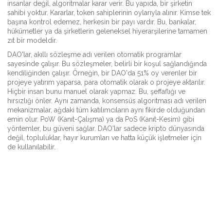
insanlar değil, algoritmalar karar verir.
Bu yapıda, bir şirketin
sahibi yoktur. Kararlar, token sahiplerinin oylarıyla alınır. Kimse tek
başına kontrol edemez, herkesin bir payı vardır. Bu, bankalar,
hükümetler ya da şirketlerin geleneksel hiyerarşilerine tamamen
zıt bir modeldir.
DAO'lar,
akıllı sözleşme
adı verilen otomatik programlar
sayesinde çalışır. Bu sözleşmeler, belirli bir koşul sağlandığında
kendiliğinden çalışır. Örneğin, bir DAO'da 51% oy verenler bir
projeye yatırım yaparsa, para otomatik olarak o projeye aktarılır.
Hiçbir insan bunu manuel olarak yapmaz. Bu, şeffaflığı ve
hırsızlığı önler. Aynı zamanda,
konsensüs algoritması
adı verilen
mekanizmalar, ağdaki tüm katılımcıların aynı fikirde olduğundan
emin olur. PoW (Kanıt-Çalışma) ya da PoS (Kanıt-Kesim) gibi
yöntemler, bu güveni sağlar. DAO'lar sadece kripto dünyasında
değil, topluluklar, hayır kurumları ve hatta küçük işletmeler için
de kullanılabilir.