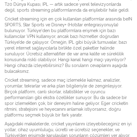
T20 Dünya Kupası, IPL — artık sadece yerel televizyonlarda
değil,
sports streaming
platformlarında da erişilebilir hale geldi.
Cricket streaming için en çok kullanılan platformlar arasında
beIN
SPORTS
,
Star Sports
ve
Disney+
(Hotstar entegrasyonuyla)
bulunuyor. Türkiye'den bu platformlara erişmek için bazı
kullanıcılar VPN kullanıyor, ancak bazı hizmetler doğrudan
Türkiye’de de çalışıyor. Örneğin, IPL gibi büyük turnuvalar, bazı
yerel internet sağlayıcılarla birlikte özel paketler halinde
sunuluyor. Ücretsiz alternatifler de var ama kalite ve süreklilik
konusunda riskli olabiliyor. Hangi kanal hangi maçı yayınlıyor?
Hangi cihazda izleyebilirsiniz? Bu soruların cevaplarını aşağıda
bulacaksınız.
Cricket streaming, sadece maç izlemekle kalmaz, analizler,
yorumlar, tekrarlar ve arka plan bilgileriyle de zenginleşiyor.
Birçok platform, canlı skorlar, istatistikler ve oyuncu
performansları gibi ekstra özellikler sunuyor. Bu da sadece bir
spor izlemekten çok, bir deneyim haline geliyor. Eğer cricketin
ritmini, stratejisini ve heyecanını anlamak istiyorsanız, doğru
platformu seçmek büyük bir fark yaratır.
Aşağıdaki makalelerde, cricket yayınlarını izleyebileceğiniz en iyi
yollar, cihaz uyumluluğu, ücretli ve ücretsiz seçenekler, ve
Türkiye’den erişimde karşılaşılan sorunların çözümleri yer alıyor.