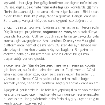
taşıyabilir. Her çizgi, her gölgelendirme, sanatçının nefesini taşır.
CGI ise,
dijital çekimde film estetiği
gibi konularda, 35 mm
filmin dokusunu dijital ortama aktarmak için kullanılır. Birisi sıcak,
diğeri keskin; birisi kalp atışı, diğeri algoritma. Hangisi daha iyi?
Soru yanlış. Hangisi hikâyeye daha uygun? İşte doğru soru.
El çizimi, sınırları zorlayan bağımsız sinemacılar için tercih edilir.
Düşük bütçeli projelerde,
bağımsız animasyon
olarak dünya
çapında ilgi toplar. CGI ise, büyük yapımlarda gerçekçi dünyalar
kurmak için vazgeçilmez. Ama unutma:
Disney+
ve
Max
gibi
platformlarda, hem el çizimi hem CGI içerikler aynı listede yer
alır. İzleyici, teknikten ziyade hikâyeye bağlanır. Bir çizim, bir
efektten daha çok hissettirebilir. Ama bir efekt, bir çizimin
ulaşamadığı yerlere gidebilir.
İncelemelerde,
film değerlendirme
ve
sinema psikolojisi
gibi konular, bu farkları daha derin anlatır. Eleştirmenler CGI’yi
teknik açıdan ölçer, izleyiciler ise çizimin kalbini hisseder. Bu
yüzden, bir filmde CGI mi yoksa el çizimi mi kullanıldığını
sormak yerine, neden bu yöntemi seçtiğini sormak daha anlamlı.
Aşağıdaki içeriklerde, bu iki teknikle yapılmış filmler, yapımcıların
kararları, ve izleyicilerin tepkileriyle ilgili derinlemesine analizler
bulacaksınız. Hangi yöntemin daha fazla duyguyu uyandırdığını
kendi gözlerinizle keşfedin.