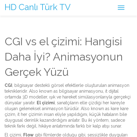
HD Canlı Türk TV
CGI vs el çizimi: Hangisi
Daha İyi? Animasyonun
Gerçek Yüzü
CGI
,
bilgisayar destekli görsel efektlerle oluşturulan animasyon
teknikleridir
. Also known as
bilgisayar animasyonu
, it
dijital
ortamda 3D modeller, ışık ve hareket simülasyonlarıyla gerçekçi
dünyalar yaratır
.
El çizimi
,
sanatçıların elle çizdiği her kareyle
oluşan geleneksel animasyon türüdür
. Also known as
kare kare
çizim
, it
her çizimin insan eliyle yapıldığını, küçük hataların bile
duygusal derinlik kazandırdığını anlatır
.
Bu iki yöntem, sadece
teknik farkı değil, hikâye anlatımında farklı bir kalp atışı sunar.
El çizimi,
Flow
gibi filmlerde olduğu gibi, sessizlikle duyguları