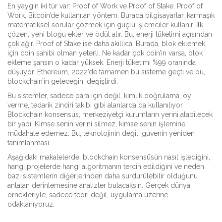
En yaygın iki tür var:
Proof of Work
ve
Proof of Stake
. Proof of
Work, Bitcoin’de kullanılan yöntem. Burada bilgisayarlar, karmaşık
matematiksel sorular çözmek için güçlü işlemciler kullanır. İlk
çözen, yeni bloğu ekler ve ödül alır. Bu, enerji tüketimi açısından
çok ağır. Proof of Stake ise daha akıllıca. Burada, blok eklemek
için coin sahibi olman yeterli. Ne kadar çok coin’in varsa, blok
ekleme şansın o kadar yüksek. Enerji tüketimi %99 oranında
düşüyor. Ethereum, 2022’de tamamen bu sisteme geçti ve bu,
blockchain’in geleceğini değiştirdi.
Bu sistemler, sadece para için değil, kimlik doğrulama, oy
verme, tedarik zinciri takibi gibi alanlarda da kullanılıyor.
Blockchain konsensüs, merkeziyetçi kurumların yerini alabilecek
bir yapı. Kimse senin verini silmez, kimse senin işlemine
müdahale edemez. Bu, teknolojinin değil, güvenin yeniden
tanımlanması.
Aşağıdaki makalelerde, blockchain konsensüsün nasıl işlediğini,
hangi projelerde hangi algoritmanın tercih edildiğini ve neden
bazı sistemlerin diğerlerinden daha sürdürülebilir olduğunu
anlatan derinlemesine analizler bulacaksın. Gerçek dünya
örnekleriyle, sadece teori değil, uygulama üzerine
odaklanıyoruz.