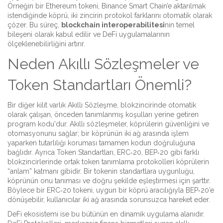
Örneğin bir Ethereum tokeni, Binance Smart Chain’e aktarılmak
istendiğinde köprü, iki zincirin protokol farklarını otomatik olarak
çözer. Bu süreç,
blockchain interoperabilitesi
nin temel
bileşeni olarak kabul edilir ve DeFi uygulamalarının
ölçeklenebilirliğini artırır.
Neden Akıllı Sözleşmeler ve
Token Standartları Önemli?
Bir diğer kilit varlık
Akıllı Sözleşme
,
blokzincirinde otomatik
olarak çalışan, önceden tanımlanmış koşulları yerine getiren
program kodu
'dur. Akıllı sözleşmeler, köprülerin güvenliğini ve
otomasyonunu sağlar; bir köprünün iki ağ arasında işlem
yaparken tutarlılığı koruması tamamen kodun doğruluğuna
bağlıdır. Ayrıca
Token Standartları
,
ERC‑20, BEP‑20 gibi farklı
blokzincirlerinde ortak token tanımlama protokolleri
köprülerin
“anlam” katmanı gibidir. Bir tokenin standartlara uygunluğu,
köprünün onu tanıması ve doğru şekilde eşleştirmesi için şarttır.
Böylece bir ERC‑20 tokeni, uygun bir köprü aracılığıyla BEP‑20’e
dönüşebilir, kullanıcılar iki ağ arasında sorunsuzca hareket eder.
DeFi ekosistemi ise bu bütünün en dinamik uygulama alanıdır.