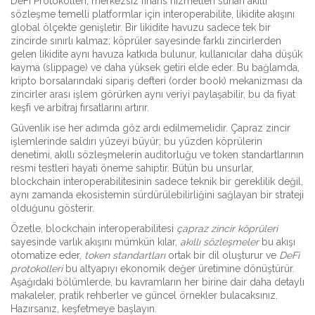
DeFi Protokolleri
,
merkezsiz finans hizmetleri sunan akıllı
sözleşme temelli platformlar
için interoperabilite, likidite akışını
global ölçekte genişletir. Bir likidite havuzu sadece tek bir
zincirde sınırlı kalmaz; köprüler sayesinde farklı zincirlerden
gelen likidite aynı havuza katkıda bulunur, kullanıcılar daha düşük
kayma (slippage) ve daha yüksek getiri elde eder. Bu bağlamda,
kripto borsalarındaki sipariş defteri (order book) mekanizması da
zincirler arası işlem görürken aynı veriyi paylaşabilir, bu da fiyat
keşfi ve arbitraj fırsatlarını artırır.
Güvenlik ise her adımda göz ardı edilmemelidir. Çapraz zincir
işlemlerinde saldırı yüzeyi büyür; bu yüzden köprülerin
denetimi, akıllı sözleşmelerin auditorluğu ve token standartlarının
resmi testleri hayati öneme sahiptir. Bütün bu unsurlar,
blockchain interoperabilitesinin sadece teknik bir gereklilik değil,
aynı zamanda ekosistemin sürdürülebilirliğini sağlayan bir strateji
olduğunu gösterir.
Özetle, blockchain interoperabilitesi
çapraz zincir köprüleri
sayesinde varlık akışını mümkün kılar,
akıllı sözleşmeler
bu akışı
otomatize eder,
token standartları
ortak bir dil oluşturur ve
DeFi
protokolleri
bu altyapıyı ekonomik değer üretimine dönüştürür.
Aşağıdaki bölümlerde, bu kavramların her birine dair daha detaylı
makaleler, pratik rehberler ve güncel örnekler bulacaksınız.
Hazırsanız, keşfetmeye başlayın.