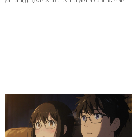
yanıtlarını, gerçek izleyici deneyimleriyle birlikte bulacaksınız.