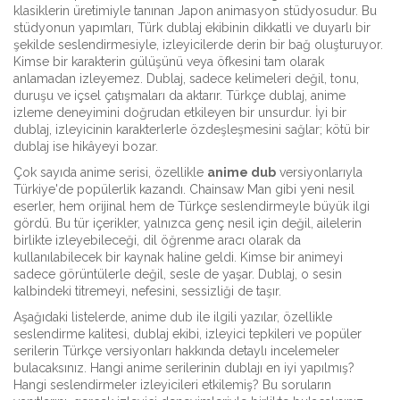
klasiklerin üretimiyle tanınan Japon animasyon stüdyosudur
. Bu
stüdyonun yapımları, Türk dublaj ekibinin dikkatli ve duyarlı bir
şekilde seslendirmesiyle, izleyicilerde derin bir bağ oluşturuyor.
Kimse bir karakterin gülüşünü veya öfkesini tam olarak
anlamadan izleyemez. Dublaj, sadece kelimeleri değil, tonu,
duruşu ve içsel çatışmaları da aktarır.
Türkçe dublaj
,
anime
izleme deneyimini doğrudan etkileyen bir unsurdur
. İyi bir
dublaj, izleyicinin karakterlerle özdeşleşmesini sağlar; kötü bir
dublaj ise hikâyeyi bozar.
Çok sayıda anime serisi, özellikle
anime dub
versiyonlarıyla
Türkiye'de popülerlik kazandı. Chainsaw Man gibi yeni nesil
eserler, hem orijinal hem de Türkçe seslendirmeyle büyük ilgi
gördü. Bu tür içerikler, yalnızca genç nesil için değil, ailelerin
birlikte izleyebileceği, dil öğrenme aracı olarak da
kullanılabilecek bir kaynak haline geldi. Kimse bir animeyi
sadece görüntülerle değil, sesle de yaşar. Dublaj, o sesin
kalbindeki titremeyi, nefesini, sessizliği de taşır.
Aşağıdaki listelerde, anime dub ile ilgili yazılar, özellikle
seslendirme kalitesi, dublaj ekibi, izleyici tepkileri ve popüler
serilerin Türkçe versiyonları hakkında detaylı incelemeler
bulacaksınız. Hangi anime serilerinin dublajı en iyi yapılmış?
Hangi seslendirmeler izleyicileri etkilemiş? Bu soruların