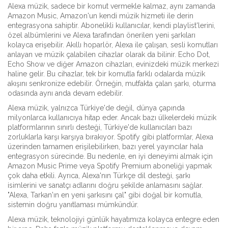
Alexa müzik, sadece bir komut vermekle kalmaz, aynı zamanda
Amazon Music
,
Amazon'un kendi müzik hizmeti
ile derin
entegrasyona sahiptir. Abonelikli kullanıcılar, kendi playlist'lerini,
özel albümlerini ve Alexa tarafından önerilen yeni şarkıları
kolayca erişebilir.
Akıllı hoparlör
,
Alexa ile çalışan, sesli komutları
anlayan ve müzik çalabilen cihazlar
olarak da bilinir. Echo Dot,
Echo Show ve diğer Amazon cihazları, evinizdeki müzik merkezi
haline gelir. Bu cihazlar, tek bir komutla farklı odalarda müzik
akışını senkronize edebilir. Örneğin, mutfakta çalan şarkı, oturma
odasında aynı anda devam edebilir.
Alexa müzik, yalnızca Türkiye'de değil, dünya çapında
milyonlarca kullanıcıya hitap eder. Ancak bazı ülkelerdeki müzik
platformlarının sınırlı desteği, Türkiye'de kullanıcıları bazı
zorluklarla karşı karşıya bırakıyor. Spotify gibi platformlar, Alexa
üzerinden tamamen erişilebilirken, bazı yerel yayıncılar hala
entegrasyon sürecinde. Bu nedenle, en iyi deneyimi almak için
Amazon Music Prime veya Spotify Premium aboneliği yapmak
çok daha etkili. Ayrıca, Alexa'nın Türkçe dil desteği, şarkı
isimlerini ve sanatçı adlarını doğru şekilde anlamasını sağlar.
"Alexa, Tarkan'ın en yeni şarkısını çal" gibi doğal bir komutla,
sistemin doğru yanıtlaması mümkündür.
Alexa müzik, teknolojiyi günlük hayatımıza kolayca entegre eden