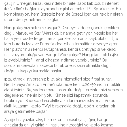
çalışır. Örneğin, kırsal kesimdeki bir aile,
sabit kablosuz internet
ile Netflix’e bağlanır, aynı anda dijital antenle TRT Spor’u izler. Bu
kombinasyon, hem ücretsiz hem de ücretli içerikleri tek bir ekran
üzerinden yönetmenizi sağlar.
Hangi akış hizmeti size uygun? Disney+ sadece çocuk içerikleri
değil, Marvel ve Star Wars’ı da bir araya getiriyor. Netflix ise her
hafta yeni dizilerle gelir ama içerikler zamanla kaybolabilir. İşte
tam burada
Max
ve
Prime Video
gibi alternatifler devreye girer.
Her platformun kendi kütüphanesi, kendi ücret yapısı ve kendi
cihaz uyumluluğu var. Hangi TV’de çalışır? Hangi konsolda 4K’da
izleyebilirsiniz? Hangi cihazda indirme yapabilirsiniz? Bu
soruların cevapları, sadece bir abonelik satın almakla değil,
doğru altyapıyı kurmakla başlar.
İptal etmek istiyorsanız bile, akış hizmetleri size fırsat sunar.
Netflix veya Amazon Prime’ı iptal ederken, %20-50 indirim teklifi
alabilirsiniz. Bu, sadece para tasarrufu değil, tercihlerinizi yeniden
değerlendirmenin bir yolu. Kimse sizi kapatmak zorunda
bırakmıyor. Sadece daha akıllıca kullanmanızı istiyorlar. Ve bu
akıllı kullanım, kablo TV’yi bırakmakla değil, doğru araçları bir
araya getirmekle başlar.
Aşağıdaki yazılar, akış hizmetlerinin nasıl çalıştığını, hangi
cihazlarda en iyi çıktığını, nasıl indirileceğini ve kablo kesme