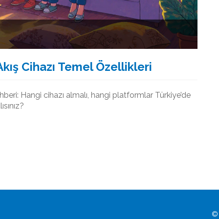
Akış Cihazı Temel Özellikleri
rehberi: Hangi cihazı almalı, hangi platformlar Türkiye’de
lısınız?
© 