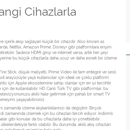
Hangi Cihazlarla
e içerik akışı sağlayan küçük bir cihazdır
. Also known as
larda, Netflix, Amazon Prime, Disney+ gibi platformlara erişim
etirebilir. Sadece HDMI girişi ve internet varsa, artık her şeyi
 TV yerine bu küçük cihazlarla daha ucuz ve daha esnek bir izleme
ire Stick
,
düşük maliyetli, Prime Video ile tam entegre ve sesli
sit arayüzüyle yaşlı kullanıcılar için ideal ve çoklu platform
ntü için Apple ekosistemine sahip olanlar için en iyi tercihtir
.
 için de kullanılabilir. HD Canlı Türk TV gibi platformlar, bu
, televizyonunuzu akıllı hale getirmek için pahalı bir smart TV
eneyimi yaşayabilirsiniz.
nı zamanda izleme alışkanlıklarınızı da değiştirir. Birçok
ndi zamanında izlemek için bu cihazları tercih ediyor. İndirimli
lar gibi konular da bu cihazlarla daha iyi yönetilebilir.
lkelerdekiyle farklı olabilir. Bu durumda, akıllı akış cihazları