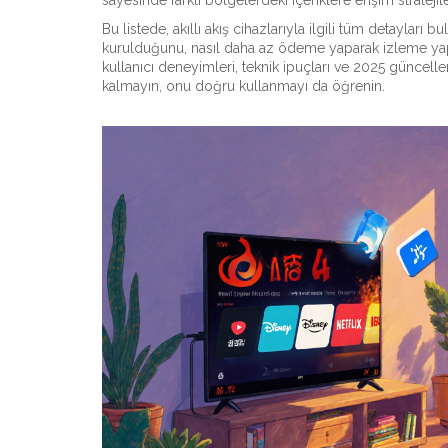
sayesinde farklı bölgelerdeki içeriklere erişim strateji
Bu listede, akıllı akış cihazlarıyla ilgili tüm detayları b
kurulduğunu, nasıl daha az ödeme yaparak izleme yap
kullanıcı deneyimleri, teknik ipuçları ve 2025 güncell
kalmayın, onu doğru kullanmayı da öğrenin.