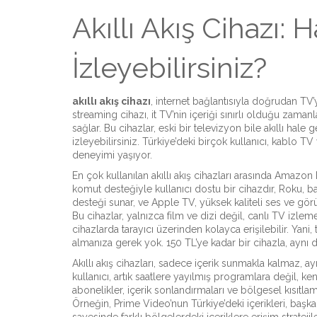
Akıllı Akış Cihazı: 
İzleyebilirsiniz?
akıllı akış cihazı
,
internet bağlantısıyla doğrudan TV’y
streaming cihazı
, it
TV’nin içeriği sınırlı olduğu zaman
sağlar
.
Bu cihazlar, eski bir televizyon bile akıllı hale g
izleyebilirsiniz. Türkiye’deki birçok kullanıcı, kablo
deneyimi yaşıyor.
En çok kullanılan akıllı akış cihazları arasında
Amazon F
komut desteğiyle kullanıcı dostu bir cihazdır
,
Roku
,
ba
desteği sunar
, ve
Apple TV
,
yüksek kaliteli ses ve görü
Bu cihazlar, yalnızca film ve dizi değil, canlı TV izleme
cihazlarda tarayıcı üzerinden kolayca erişilebilir. Yani
almanıza gerek yok. 150 TL’ye kadar bir cihazla, aynı d
Akıllı akış cihazları, sadece içerik sunmakla kalmaz, ay
kullanıcı, artık saatlere yayılmış programlara değil, ke
abonelikler, içerik sonlandırmaları ve bölgesel kısıtlama
Örneğin, Prime Video’nun Türkiye’deki içerikleri, başka ü