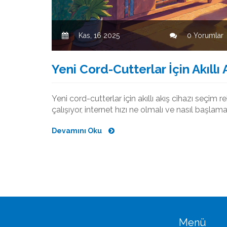
Kas, 16 2025
0 Yorumlar
Yeni Cord-Cutterlar İçin Akıllı 
Yeni cord-cutterlar için akıllı akış cihazı seçim 
çalışıyor, internet hızı ne olmalı ve nasıl başlama
Devamını Oku
Menü