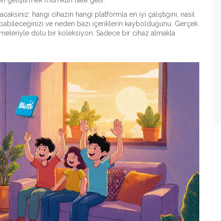
leri geliştirmek mümkün hale gelir.
ulacaksınız: hangi cihazın hangi platformla en iyi çalıştığını, nasıl
abileceğinizi ve neden bazı içeriklerin kaybolduğunu. Gerçek
emeleriyle dolu bir koleksiyon. Sadece bir cihaz almakla