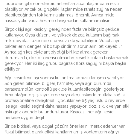
ibuprofen gibi non-steroid antienflamatuar ilaçlar daha etkili
olabiliyor. Ancak bu gruptaki ilaçlar mide rahatsızlığına neden
olabileceğinden tok karnına alınması önemli. Ayrıca mide
hassasiyetin varsa hekime danışmadan kullanmamalısın.
Birçok kişi ağrı kesiciyi gereğinden fazla ve bilinçsiz şekilde
kullanıyor. Oysa düzenli ve yüksek dozda kullanım bağırsak
mikrobiyotası üzerinde olumsuz etki yapabiliyor. Vücutta iyi
bakterilerin dengesini bozup sindirim sorunlarını tetikleyebilir.
Ayrıca ağrı kesiciyle antibiyotiği birlikte almak gereken
durumlarda, doktor önerisi olmadan kesinlikle ilaca başlamamak
gerekiyor. Her iki ilaç grubu bağırsak flora sağlığını başka başka
etkiliyor.
Ağrı kesicilerin aşı sonrası kullanılma konusu tartışma yaratıyor.
Son gelen bilimsel bilgiler, hafif ateş veya ağrı durumda,
parasetamolün kontrollü şekilde kullanılabileceğini gösteriyor.
Ama olağan dışı şikayetlerde veya alerji riskinde mutlaka sağlık
profesyoneline danışılmalı. Çocuklar ve 65 yaş üstü bireylerde
ise ağrı kesici seçimi daha hassas yapılıyor; doz, sıklık ve yan etki
riski göz önünde bulunduruluyor. Kısacası, her ağrı kesici
herkese uygun değil.
Bir de bitkisel veya doğal çözüm önerilerini merak edenler var.
Fakat bilimsel olarak etkisi kanıtlanmamış yöntemlerin ağrıyı