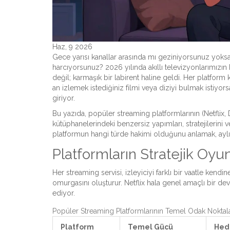
Haz, 9 2026
Gece yarısı kanallar arasında mı geziniyorsunuz yoks
harcıyorsunuz? 2026 yılında akıllı televizyonlarımızın 
değil; karmaşık bir labirent haline geldi. Her platform
an izlemek istediğiniz filmi veya diziyi bulmak istiyor
giriyor.
Bu yazıda, popüler streaming platformlarının (Netfli
kütüphanelerindeki benzersiz yapımları, stratejilerini 
platformun hangi türde hakimi olduğunu anlamak, aylık
Platformların Stratejik Oyun
Her streaming servisi, izleyiciyi farklı bir vaatle kendi
omurgasını oluşturur. Netflix hala genel amaçlı bir dev
ediyor.
Popüler Streaming Platformlarının Temel Odak Noktala
Platform
Temel Gücü
Hede