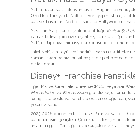
Netflix, uzun süre tek oyuncuydu. Bugün ise en büyük
Özellikle Türkiye'de Netflix'in yerli yapım stratejisi o
küresel başarıları, Netflix'in sadece Hollywood'u ithal
Neslihan Atagül'ün başrolünde olduğu
Kızılcık Şerbeti
damak tadına göre özelleştirilmiş içerik ürettiğini kanıt
Netflix'i Japonya animasyonu konusunda da önemli bir 
Fakat Netflix'in zayıf tarafı nedir? Lisanslı eski filmler
romantik komediniz, bu yıl başka bir platformda olabili
bir faktördür.
Disney+: Franchise Fanatikl
Eğer Marvel Cinematic Universe (MCU) veya Star Wars ev
Mandalorian
ve
WandaVision
gibi diziler, sinema den
içeriği, aile dostu ve franchise odaklı olduğundan, ye
yetersiz kalabilir.
2025-2026 döneminde Disney+, Pixar ve National Geogr
kütüphanesini genişletti. Çocuklu aileler için bu, tek b
anlamına gelir. Yani eğer evde küçükler varsa, Disney+ g