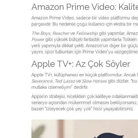
Amazon Prime Video: Kalite
Amazon Prime Video, sadece bir video platformu değil;
parçasıdır. Bu nedenle çoğu kullanıcı için ekstra bir 
The Boys
,
Reacher
ve
Fellowship
gibi yapımlar, Amazo
Power
gibi yüksek bütçeli fantastik yapımlarla Tolkien 
yerli yapımıyla dikkat çekti. Amazon'un diğer bir güçlü 
yayını, spor tutkunları için Prime Video'yu vazgeçilmez
Apple TV+: Az Çok Söyler
Apple TV+, kütüphanesi en küçük platformdur. Ancak her b
Severance
,
Ted Lasso
ve
Slow Horses
gibi diziler, "
mutlaka izlemeliyim" dedirtir.
Apple'ın stratejisi, nicelikten çok kaliteye odaklanmakt
senaryo açısından mükemmel olmasını bekliyorsanız, A
bazen "izleyecek çok şey yok" hissi yaşayabilirsiniz.