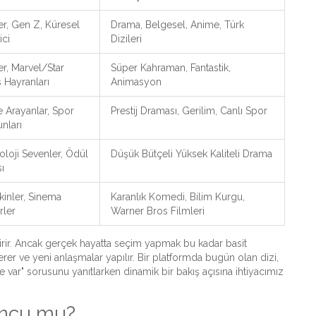
ler, Gen Z, Küresel
Drama, Belgesel, Anime, Türk
ici
Dizileri
er, Marvel/Star
Süper Kahraman, Fantastik,
 Hayranları
Animasyon
e Arayanlar, Spor
Prestij Draması, Gerilim, Canlı Spor
nları
oloji Sevenler, Ödül
Düşük Bütçeli Yüksek Kaliteli Drama
ı
şkinler, Sinema
Karanlık Komedi, Bilim Kurgu,
rler
Warner Bros Filmleri
irir. Ancak gerçek hayatta seçim yapmak bu kadar basit
a erer ve yeni anlaşmalar yapılır. Bir platformda bugün olan dizi,
e var" sorusunu yanıtlarken dinamik bir bakış açısına ihtiyacımız
uncu mu?