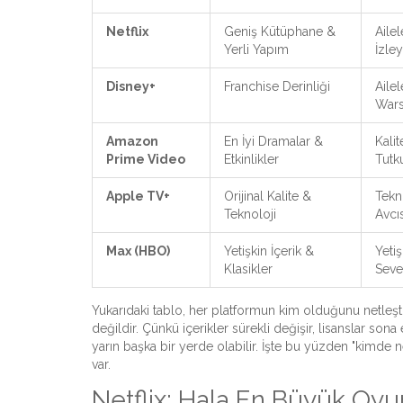
Netflix
Geniş Kütüphane &
Aile
Yerli Yapım
İzley
Disney+
Franchise Derinliği
Ailel
Wars
Amazon
En İyi Dramalar &
Kalit
Prime Video
Etkinlikler
Tutku
Apple TV+
Orijinal Kalite &
Tekn
Teknoloji
Avcıs
Max (HBO)
Yetişkin İçerik &
Yeti
Klasikler
Seve
Yukarıdaki tablo, her platformun kim olduğunu netleşt
değildir. Çünkü içerikler sürekli değişir, lisanslar son
yarın başka bir yerde olabilir. İşte bu yüzden "kimde n
var.
Netflix: Hala En Büyük Oy