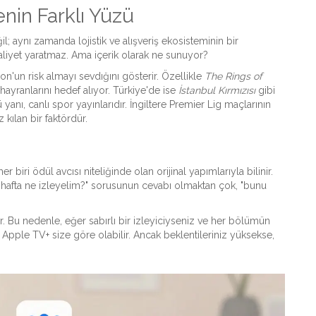
nin Farklı Yüzü
 aynı zamanda lojistik ve alışveriş ekosisteminin bir
maliyet yaratmaz. Ama içerik olarak ne sunuyor?
n'un risk almayı sevdığını gösterir. Özellikle
The Rings of
hayranlarını hedef alıyor. Türkiye'de ise
İstanbul Kırmızısı
gibi
yanı, canlı spor yayınlarıdır. İngiltere Premier Lig maçlarının
 kılan bir faktördür.
iri ödül avcısı niteliğinde olan orijinal yapımlarıyla bilinir.
bu hafta ne izleyelim?" sorusunun cevabı olmaktan çok, "bunu
ır. Bu nedenle, eğer sabırlı bir izleyiciyseniz ve her bölümün
pple TV+ size göre olabilir. Ancak beklentileriniz yüksekse,