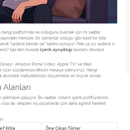
a hangi platformda ne olduğunu bulmak için mi saatler
başındaki menüler, bir zamanlar olduğu gibi basit bir liste
 kendi "sadece bende var" kartını oynuyor. Peki ya siz sadece o
sanız? İşte tam burada
içerik ayrışıklığı
kavramı devreye
x, Disney+, Amazon Prime Video, Apple TV+ ve Max)
ve sizin cüzdanınıza etkisini masaya yatırıyoruz. Hangi
 abonelik maliyetlerinizi düşürmenin en büyük sırrıdır.
 Alanları
ne çekmeye çalışıyor. Bu vaatler, onların içerik portföylerinin
 olsa da, rakipleri niş pazarlarda çok daha agresif hareket
rı
f Kitle
Öne Çıkan Türler