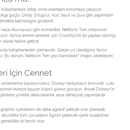
 kütüphaneye sahip olma avantajını korumaya çalışıyor.
ldukça güçlü.
Diriliş: Ertuğrul
,
Kurt Seyit ve Şura
gibi yapımların
 etmekle kalmadığını gösterdi.
veya
Resmiyetçi
gibi komediler, Netflix'in Türk izleyicinin
lıyor. Ayrıca anime severler için Crunchyroll ile yapılan işbirliği,
durak haline getirdi.
in hızla kütüphaneden çıkmasıdır. Geçen yıl izlediğiniz favori
r. Bu durum, Netflix'in "her şeyi barındıran" imajını zedeleyen
eri İçin Cennet
renlerine bayılıyorsanız, Disney+ tartışmasız birincidir.
Loki
,
eyimini evinize taşıyan köprü görevi görüyor. Ancak Disney+'ın
tişkinlere yönelik daha karanlık veya deneysel yapımlarda
aphic içeriklerini de daha agresif şekilde öne çıkararak
ir abonlikle tüm çocukların ilgisini çekecek içerik bulabilme
enellikle ilk tercih olur.