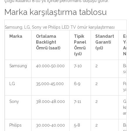
çoğu kullanıcı 8‑10 yıl içinde performans düşüşü görür.
Marka karşılaştırma tablosu
Samsung, LG, Sony ve Philips LED TV ömür karşılaştırması
Marka
Ortalama
Tipik
Standart
En
Backlight
Panel
Garanti
Yay
Ömrü (saat)
Ömrü
(yıl)
Arı
(yıl)
Ned
Samsung
40.000‑50.000
7‑10
2
Back
sön
LG
35.000‑45.000
6‑9
2
Pan
yan
Sony
38.000‑48.000
7‑11
2
Güç
kay
arız
Philips
30.000‑40.000
5‑8
2
Bağl