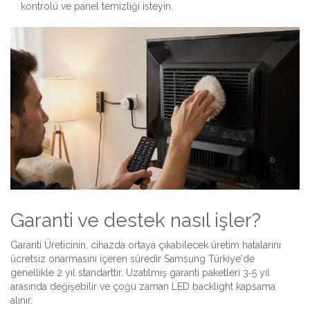
kontrolü ve panel temizliği isteyin.
Garanti ve destek nasıl işler?
Garanti
Üreticinin, cihazda ortaya çıkabilecek üretim hatalarını
ücretsiz onarmasını içeren süredir
Samsung Türkiye'de
genellikle 2 yıl standarttır. Uzatılmış garanti paketleri 3‑5 yıl
arasında değişebilir ve çoğu zaman LED backlight kapsama
alınır.