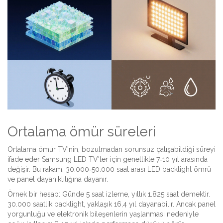
Ortalama ömür süreleri
Ortalama ömür
TV'nin, bozulmadan sorunsuz çalışabildiği süreyi
ifade eder
Samsung LED TV'ler için genellikle 7‑10 yıl arasında
değişir. Bu rakam, 30.000‑50.000 saat arası LED backlight ömrü
ve panel dayanıklılığına dayanır.
Örnek bir hesap: Günde 5 saat izleme, yıllık 1.825 saat demektir.
30.000 saatlik backlight, yaklaşık 16,4 yıl dayanabilir. Ancak panel
yorgunluğu ve elektronik bileşenlerin yaşlanması nedeniyle