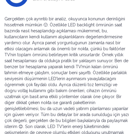
Gerçekten çok ayrıntılı bir analiz, okuyunca konunun derinliğini
hissetmek mümkün 🙂. Özellikle LED backlight ömrünün saat
bazında nasıl hesaplandığı açıklaması mükemmel, bu,
kullanıcıların kendi kullanım alışkanlıklarını değerlendirmesine
yardımcı olur. Ayrıca panel yorgunluğunun zamanla nasıl bir
etkisi olacağını anlamak da önemli bir nokta, çünkü bu faktörler
TV’nin toplam ömrünü belirleyen kritik unsurlardır. Örnek yıllık
saat hesaplaması da oldukça pratik bir yaklaşım sunuyor. Ben de
benzer bir hesaplama yaparak kendi TV’mün kalan ömrünü
tahmin etmeye çalıştım, sonuçlar beni şaşırttı. Özellikle parlaklık
seviyesini düşürmenin LED’lerin aşınmasını yavaşlatacağını
öğrenmek çok faydalı oldu. Ayrıca düzenli toz temizliği ve
doğru voltaj kullanımı gibi bakım önerileri, cihazın ömrünü
uzatmak için basit ama etkili yöntemler olarak öne çıkıyor. Bir
diğer dikkat çeken nokta ise garanti paketlerinin
genişletilebilmesi, bu da uzun vadeli yatırım planlaması yapanlar
için güven veriyor. Tüm bu detaylar bir arada sunulduğu için yazı
çok değerli, gerçekten de bu bilgileri başkalarıyla da paylaşmak
isterim 😊. Son olarak, LED TV’lerin enerji tüketimindeki
gelişmelerin de çevreye olumlu etkileri olduğunu unutmamak