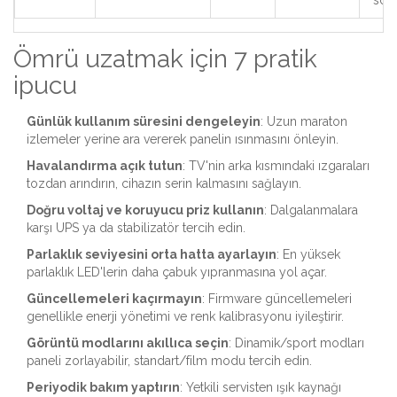
soru
Ömrü uzatmak için 7 pratik
ipucu
Günlük kullanım süresini dengeleyin
: Uzun maraton
izlemeler yerine ara vererek panelin ısınmasını önleyin.
Havalandırma açık tutun
: TV'nin arka kısmındaki ızgaraları
tozdan arındırın, cihazın serin kalmasını sağlayın.
Doğru voltaj ve koruyucu priz kullanın
: Dalgalanmalara
karşı UPS ya da stabilizatör tercih edin.
Parlaklık seviyesini orta hatta ayarlayın
: En yüksek
parlaklık LED'lerin daha çabuk yıpranmasına yol açar.
Güncellemeleri kaçırmayın
: Firmware güncellemeleri
genellikle enerji yönetimi ve renk kalibrasyonu iyileştirir.
Görüntü modlarını akıllıca seçin
: Dinamik/sport modları
paneli zorlayabilir, standart/film modu tercih edin.
Periyodik bakım yaptırın
: Yetkili servisten ışık kaynağı