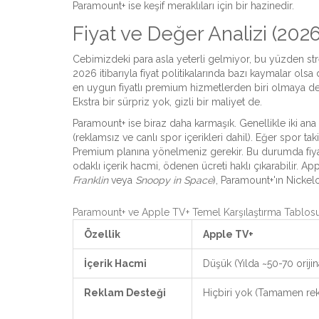
Paramount+ ise keşif meraklıları için bir hazinedir.
Fiyat ve Değer Analizi (20
Cebimizdeki para asla yeterli gelmiyor, bu yüzden str
2026 itibarıyla fiyat politikalarında bazı kaymalar ol
en uygun fiyatlı premium hizmetlerden biri olmaya de
Ekstra bir sürpriz yok, gizli bir maliyet de.
Paramount+
ise biraz daha karmaşık. Genellikle iki a
(reklamsız ve canlı spor içerikleri dahil). Eğer spor t
Premium planına yönelmeniz gerekir. Bu durumda fiyat 
odaklı içerik hacmi, ödenen ücreti haklı çıkarabilir. Ap
Franklin
veya
Snoopy in Space
), Paramount+'ın Nickel
Paramount+ ve Apple TV+ Temel Karşılaştırma Tablos
Özellik
Apple TV+
İçerik Hacmi
Düşük (Yılda ~50-70 orijin
Reklam Desteği
Hiçbiri yok (Tamamen re