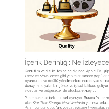
İçerik Derinliği: Ne İzleyec
Konu film ve dizi kalitesine geldiğinde,
Apple TV+
şüph
Lasso
ve
Slow Horses
gibi yapımlar sadece popüler de
oyunculara ve ödüllü yönetmenlere neredeyse sınırsız
deneyimine yakın bir görsel ve işitsel kalitede geliy
videoları ve belgeseller de oldukça etkileyici.
Paramount+
ise farklı bir kart oynuyor. Burada "hit or
olan
Star Trek: Strange New Worlds
'in yanında, orta
Paramount'un gücü "arşivdedir".
Mission Impossible
se