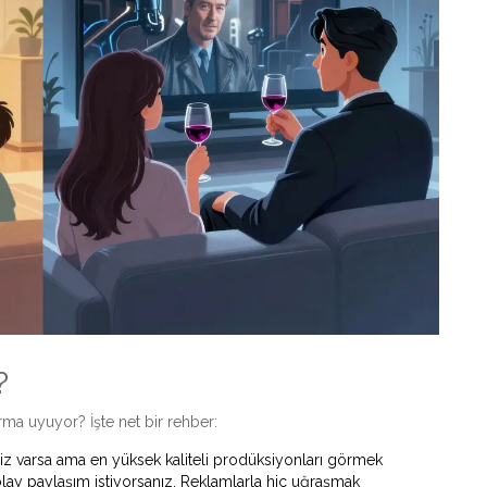
?
forma uyuyor? İşte net bir rehber:
niz varsa ama en yüksek kaliteli prodüksiyonları görmek
olay paylaşım istiyorsanız. Reklamlarla hiç uğraşmak