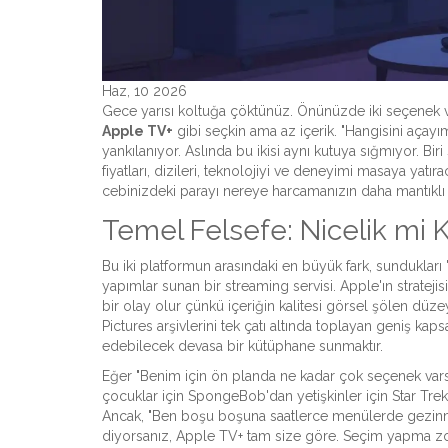
Haz, 10 2026
Gece yarısı koltuğa çöktünüz. Önünüzde iki seçenek v
Apple TV+
gibi seçkin ama az içerik. "Hangisini açayı
yankılanıyor. Aslında bu ikisi aynı kutuya sığmıyor. Biri
fiyatları, dizileri, teknolojiyi ve deneyimi masaya yatı
cebinizdeki parayı nereye harcamanızın daha mantıkl
Temel Felsefe: Nicelik mi K
Bu iki platformun arasındaki en büyük fark, sundukları "
yapımlar sunan bir streaming servisi
.
Apple'ın strateji
bir olay olur çünkü içeriğin kalitesi görsel şölen düze
Pictures arşivlerini tek çatı altında toplayan geniş kaps
edebilecek devasa bir kütüphane sunmaktır.
Eğer "Benim için ön planda ne kadar çok seçenek varsa 
çocuklar için SpongeBob'dan yetişkinler için Star Trek
Ancak, "Ben boşu boşuna saatlerce menülerde gezinmek 
diyorsanız, Apple TV+ tam size göre. Seçim yapma zorl