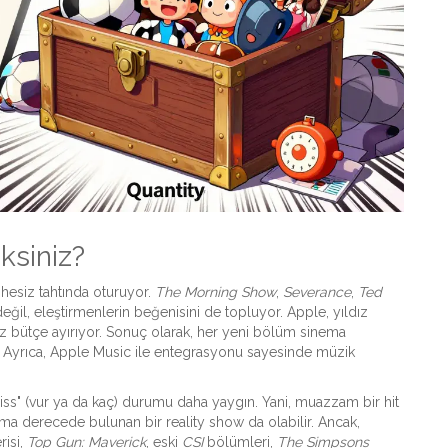
eksiniz?
esiz tahtında oturuyor.
The Morning Show
,
Severance
,
Ted
ğil, eleştirmenlerin beğenisini de topluyor. Apple, yıldız
 bütçe ayırıyor. Sonuç olarak, her yeni bölüm sinema
or. Ayrıca, Apple Music ile entegrasyonu sayesinde müzik
 miss" (vur ya da kaç) durumu daha yaygın. Yani, muazzam bir hit
lama derecede bulunan bir reality show da olabilir. Ancak,
risi,
Top Gun: Maverick
, eski
CSI
bölümleri,
The Simpsons