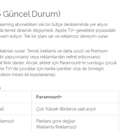
26 Güncel Durum)
eaming abonelikleri sıkı bir bütçe denkleminde yer alıyor.
sa da temel dinamik değişmedi.
Apple TV+
genellikle piyasadaki
vam ediyor. Tek bir planı var ve reklamsız deneyim sunar.
na katman sunar: Temel (reklamlı ve daha ucuz) ve Premium
akibi yapıyorsanız veya reklamlardan nefret ediyorsanız,
farkı daralır. Ancak, aileler için Paramount+'ın sunduğu çocuk
ple TV+'da çocuklar için harika içerikler olsa da (örneğin
odeon mirası ile kıyaslanamaz.
u
Paramount+
al)
Çok Yüksek (Binlerce saat arşiv)
klamsız)
Planlara göre değişir
(Reklamlı/Reklamsız)