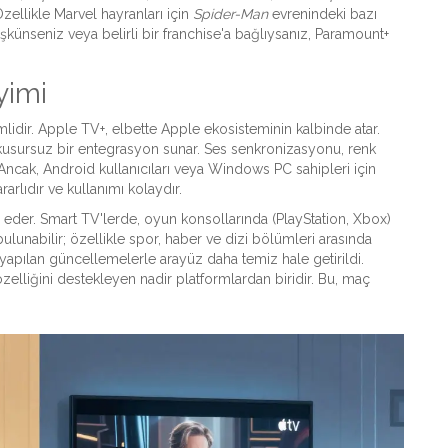
 Özellikle Marvel hayranları için
Spider-Man
evrenindeki bazı
şkünseniz veya belirli bir franchise'a bağlıysanız, Paramount+
yimi
mlidir.
Apple TV+
, elbette Apple ekosisteminin kalbinde atar.
 kusursuz bir entegrasyon sunar. Ses senkronizasyonu, renk
Ancak, Android kullanıcıları veya Windows PC sahipleri için
arlıdır ve kullanımı kolaydır.
 eder. Smart TV'lerde, oyun konsollarında (PlayStation, Xbox)
ulunabilir; özellikle spor, haber ve dizi bölümleri arasında
 yapılan güncellemelerle arayüz daha temiz hale getirildi.
özelliğini destekleyen nadir platformlardan biridir. Bu, maç