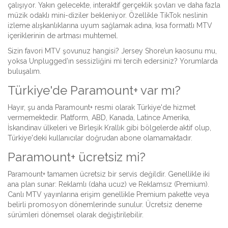
çalışıyor. Yakın gelecekte, interaktif gerçeklik şovları ve daha fazla
müzik odaklı mini-diziler bekleniyor. Özellikle TikTok neslinin
izleme alışkanlıklarına uyum sağlamak adına, kısa formatlı MTV
içeriklerinin de artması muhtemel.
Sizin favori MTV şovunuz hangisi? Jersey Shore’un kaosunu mu,
yoksa Unplugged’ın sessizliğini mi tercih edersiniz? Yorumlarda
buluşalım.
Türkiye'de Paramount+ var mı?
Hayır, şu anda Paramount+ resmi olarak Türkiye'de hizmet
vermemektedir. Platform, ABD, Kanada, Latince Amerika,
İskandinav ülkeleri ve Birleşik Krallık gibi bölgelerde aktif olup,
Türkiye'deki kullanıcılar doğrudan abone olamamaktadır.
Paramount+ ücretsiz mi?
Paramount+ tamamen ücretsiz bir servis değildir. Genellikle iki
ana plan sunar: Reklamlı (daha ucuz) ve Reklamsız (Premium).
Canlı MTV yayınlarına erişim genellikle Premium pakette veya
belirli promosyon dönemlerinde sunulur. Ücretsiz deneme
sürümleri dönemsel olarak değiştirilebilir.