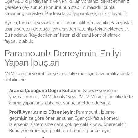
Eğer ABD dışındaysanız ve VPN kullanıyorsanız, dikkat etmeniz
gereken şey sunucu konumunun stabil olmasıdır; çünkü
streaming servisleri IP adresi takibi yaparak erişimi kısıtlayabilir.
Ayrıca, tüm eski sezonlar her zaman aktif olmayabilir. Bazı şovlar,
lisans süreleri dolduğu için arşivden kaldırılıp tekrar eklenebilir.
Bu nedenle "Kaydedilenler" listenizi düzenli kontrol etmek
faydalı olabilir.
Paramount+ Deneyimini En İyi
Yapan İpuçları
MTV içeriğini verimli bir şekilde tüketmek için bazı pratik adımlar
atabilirsiniz:
Arama Çubuğunu Doğru Kullanın:
Sadece şov ismini
yazmak yerine, "MTV Reality" veya "MTV Music" gibi etiketlerle
arama yaparsanız daha net sonuçlar elde edersiniz.
Profil Ayarlarınızı Düzenleyin:
Paramount+, izleme
geçmişinize göre öneriler sunar. Eğer çok fazla komedi
izlerseniz, sistem size daha çok gerçeklik şovu önerecektir.
Bunu yönetmek için profil tercihlerinizi güncelleyin.