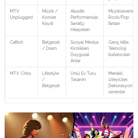
MTV
Müzik /
Akustik
Müzikseverler,
Unplugged
Konser
Performanslar,
Rock/Pop
Kaydı
Sanatçı
fanları
Hikayeleri
Catfish
Belgesel
Sosyal Medya
Genç kitle,
/ Dram
Kimlikleri,
Teknoloji
Duygusal
kullanıcıları
Anlar
MTV Cribs
Lifestyle
Ünlü Ev Turu,
Meraklı
/
Tasarım
izleyiciler,
Belgesel
Dekorasyon
sevenler