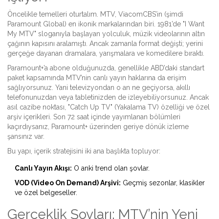
Öncelikle temelleri oturtalım.
MTV
, ViacomCBS’in (şimdi
Paramount Global
) en ikonik markalarından biri. 1981’de "I Want
My MTV" sloganıyla başlayan yolculuk, müzik videolarının altın
çağının kapısını aralamıştı. Ancak zamanla format değişti; yerini
gerçeğe dayanan dramalara, yarışmalara ve komedilere bıraktı.
Paramount+’a abone olduğunuzda, genellikle ABD’daki standart
paket kapsamında MTV’nin canlı yayın haklarına da erişim
sağlıyorsunuz. Yani televizyondan o an ne geçiyorsa, akıllı
telefonunuzdan veya tabletinizden de izleyebiliyorsunuz. Ancak
asıl cazibe noktası, "Catch Up TV" (Yakalama TV) özelliği ve özel
arşiv içerikleri. Son 72 saat içinde yayımlanan bölümleri
kaçırdıysanız, Paramount+ üzerinden geriye dönük izleme
şansınız var.
Bu yapı, içerik stratejisini iki ana başlıkta topluyor:
Canlı Yayın Akışı:
O anki trend olan şovlar.
VOD (Video On Demand) Arşivi:
Geçmiş sezonlar, klasikler
ve özel belgeseller.
Gerçeklik Şovları: MTV’nin Yeni