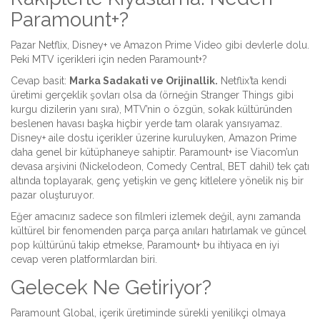
Paramount+?
Pazar Netflix, Disney+ ve Amazon Prime Video gibi devlerle dolu.
Peki MTV içerikleri için neden Paramount+?
Cevap basit:
Marka Sadakati ve Orijinallik.
Netflix’ta kendi
üretimi gerçeklik şovları olsa da (örneğin Stranger Things gibi
kurgu dizilerin yanı sıra), MTV’nin o özgün, sokak kültüründen
beslenen havası başka hiçbir yerde tam olarak yansıyamaz.
Disney+ aile dostu içerikler üzerine kuruluyken, Amazon Prime
daha genel bir kütüphaneye sahiptir. Paramount+ ise Viacom’un
devasa arşivini (Nickelodeon, Comedy Central, BET dahil) tek çatı
altında toplayarak, genç yetişkin ve genç kitlelere yönelik niş bir
pazar oluşturuyor.
Eğer amacınız sadece son filmleri izlemek değil, aynı zamanda
kültürel bir fenomenden parça parça anıları hatırlamak ve güncel
pop kültürünü takip etmekse, Paramount+ bu ihtiyaca en iyi
cevap veren platformlardan biri.
Gelecek Ne Getiriyor?
Paramount Global, içerik üretiminde sürekli yenilikçi olmaya