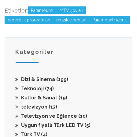
Etiketler:
Paramount+
MTV şovları
gerçeklik programları
müzik videoları
Paramount+ içerik
Kategoriler
Dizi & Sinema
(199)
Teknoloji
(74)
Kültür & Sanat
(19)
televizyon
(13)
Televizyon ve Eğlence
(10)
Uygun fiyatlı Türk LED TV
(5)
Türk TV
(4)