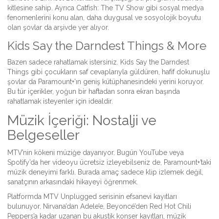
kitlesine sahip. Ayrıca
Catfish: The TV Show
gibi sosyal medya
fenomenlerini konu alan, daha duygusal ve sosyolojik boyutu
olan şovlar da arşivde yer alıyor.
Kids Say the Darndest Things & More
Bazen sadece rahatlamak istersiniz.
Kids Say the Darndest
Things
gibi çocukların saf cevaplarıyla güldüren, hafif dokunuşlu
şovlar da Paramount+’ın geniş kütüphanesindeki yerini koruyor.
Bu tür içerikler, yoğun bir haftadan sonra ekran başında
rahatlamak isteyenler için idealdir.
Müzik İçeriği: Nostalji ve
Belgeseller
MTV’nin kökeni müziğe dayanıyor. Bugün YouTube veya
Spotify’da her videoyu ücretsiz izleyebilseniz de, Paramount+’taki
müzik deneyimi farklı. Burada amaç sadece klip izlemek değil,
sanatçının arkasındaki hikayeyi öğrenmek.
Platformda
MTV Unplugged
serisinin efsanevi kayıtları
bulunuyor. Nirvana’dan Adele’e, Beyoncé’den Red Hot Chili
Peppers’a kadar uzanan bu akustik konser kayıtları, müzik