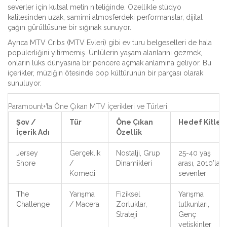
severler için kutsal metin niteliğinde. Özellikle stüdyo
kalitesinden uzak, samimi atmosferdeki performanslar, dijital
çağın gürültüsüne bir sığınak sunuyor.
Ayrıca
MTV Cribs
(MTV Evleri) gibi ev turu belgeselleri de hala
popülerliğini yitirmemiş. Ünlülerin yaşam alanlarını gezmek,
onların lüks dünyasına bir pencere açmak anlamına geliyor. Bu
içerikler, müziğin ötesinde pop kültürünün bir parçası olarak
sunuluyor.
Paramount+’ta Öne Çıkan MTV İçerikleri ve Türleri
Şov /
Tür
Öne Çıkan
Hedef Kitle
İçerik Adı
Özellik
Jersey
Gerçeklik
Nostalji, Grup
25-40 yaş
Shore
/
Dinamikleri
arası, 2010’lar
Komedi
sevenler
The
Yarışma
Fiziksel
Yarışma
Challenge
/ Macera
Zorluklar,
tutkunları,
Strateji
Genç
yetişkinler