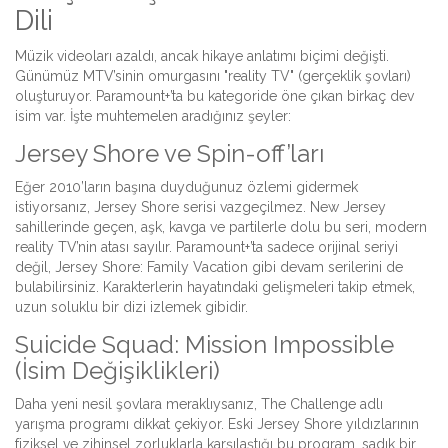
Dili
Müzik videoları azaldı, ancak hikaye anlatımı biçimi değişti.
Günümüz MTV’sinin omurgasını "reality TV" (gerçeklik şovları)
oluşturuyor. Paramount+’ta bu kategoride öne çıkan birkaç dev
isim var. İşte muhtemelen aradığınız şeyler:
Jersey Shore ve Spin-off’ları
Eğer 2010’ların başına duyduğunuz özlemi gidermek
istiyorsanız,
Jersey Shore
serisi vazgeçilmez. New Jersey
sahillerinde geçen, aşk, kavga ve partilerle dolu bu seri, modern
reality TV’nin atası sayılır. Paramount+’ta sadece orijinal seriyi
değil,
Jersey Shore: Family Vacation
gibi devam serilerini de
bulabilirsiniz. Karakterlerin hayatındaki gelişmeleri takip etmek,
uzun soluklu bir dizi izlemek gibidir.
Suicide Squad: Mission Impossible
(İsim Değişiklikleri)
Daha yeni nesil şovlara meraklıysanız,
The Challenge
adlı
yarışma programı dikkat çekiyor. Eski Jersey Shore yıldızlarının
fiziksel ve zihinsel zorluklarla karşılaştığı bu program, sadık bir