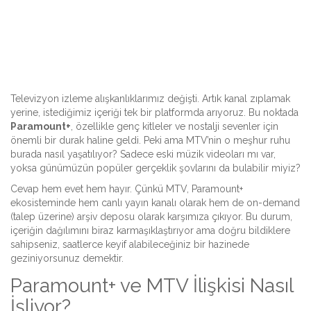
Televizyon izleme alışkanlıklarımız değişti. Artık kanal zıplamak
yerine, istediğimiz içeriği tek bir platformda arıyoruz. Bu noktada
Paramount+
, özellikle genç kitleler ve nostalji sevenler için
önemli bir durak haline geldi. Peki ama MTV’nin o meşhur ruhu
burada nasıl yaşatılıyor? Sadece eski müzik videoları mı var,
yoksa günümüzün popüler gerçeklik şovlarını da bulabilir miyiz?
Cevap hem evet hem hayır. Çünkü
MTV, Paramount+
ekosisteminde hem canlı yayın kanalı olarak hem de on-demand
(talep üzerine) arşiv deposu olarak karşımıza çıkıyor.
Bu durum,
içeriğin dağılımını biraz karmaşıklaştırıyor ama doğru bildiklere
sahipseniz, saatlerce keyif alabileceğiniz bir hazinede
geziniyorsunuz demektir.
Paramount+ ve MTV İlişkisi Nasıl
İşliyor?