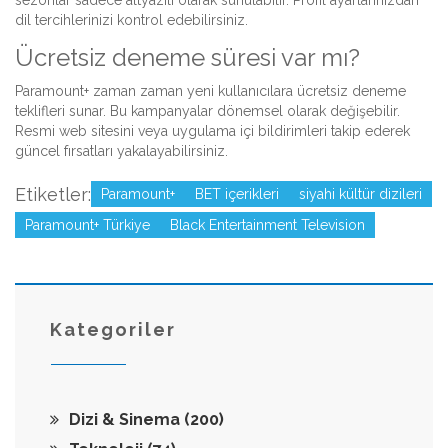
sezonlar sadece altyazılı olarak sunulabilir. Profil ayarlarınızdan
dil tercihlerinizi kontrol edebilirsiniz.
Ücretsiz deneme süresi var mı?
Paramount+ zaman zaman yeni kullanıcılara ücretsiz deneme
teklifleri sunar. Bu kampanyalar dönemsel olarak değişebilir.
Resmi web sitesini veya uygulama içi bildirimleri takip ederek
güncel fırsatları yakalayabilirsiniz.
Etiketler:
Paramount+
BET içerikleri
siyahi kültür dizileri
Paramount+ Türkiye
Black Entertainment Television
Kategoriler
Dizi & Sinema
(200)