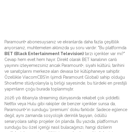
Paramount+ abonesuysanız ve ekranlarda daha fazla çeşitlilik
arıyorsanız, muhtemelen aklınızda şu soru vardır: "Bu platformda
BET (Black Entertainment Television)
tarzı içerikler var mı?"
Cevap hem evet hem hayır. Direkt olarak BET kanalının canlı
yayınını izleyemezsiniz ancak Paramount+, siyahi kültürü, tarihini
ve sanatçılarını merkeze alan devasa bir kütüphaneye sahiptir.
Özellikle ViacomCBS'in (şimdi Paramount Global) sahip olduğu
Showtime stüdyolarıyla iş birliği sayesinde, bu türdeki en prestijli
yapımların çoğu burada toplanmıştır.
2026 yılı itibarıyla streaming dünyasında rekabet çok şiddetli.
Netflix veya Hulu gibi rakipler de benzer içerikler sunsa da,
Paramount+'ın sunduğu 'premium' doku farklıdır. Sadece eğlence
değil; aynı zamanda sosyolojik derinlik taşıyan, ödüllü
senaryolara sahip projeler ön planda. Bu yazıda, platformun
sunduğu bu özel içeriği nasıl bulacağınızı, hangi dizilerin