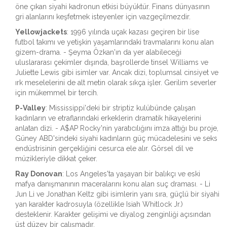
öne çıkan siyahi kadronun etkisi büyüktür. Finans dünyasının
gri alanlarını keşfetmek isteyenler için vazgeçilmezdir.
Yellowjackets
:
1996 yılında uçak kazası geçiren bir lise
futbol takımı ve yetişkin yaşamlarındaki travmalarını konu alan
gizem-drama.
- Şeyma Özkan'ın da yer alabileceği
uluslararası çekimler dışında, başrollerde tinsel Williams ve
Juliette Lewis gibi isimler var. Ancak dizi, toplumsal cinsiyet ve
ırk meselelerini de alt metin olarak sıkça işler. Gerilim severler
için mükemmel bir tercih.
P-Valley
:
Mississippi'deki bir striptiz kulübünde çalışan
kadınların ve etraflarındaki erkeklerin dramatik hikayelerini
anlatan dizi.
- A$AP Rocky'nin yaratıcılığını imza attığı bu proje,
Güney ABD'sindeki siyahi kadınların güç mücadelesini ve seks
endüstrisinin gerçekliğini cesurca ele alır. Görsel dil ve
müzikleriyle dikkat çeker.
Ray Donovan
:
Los Angeles'ta yaşayan bir balıkçı ve eski
mafya danışmanının maceralarını konu alan suç draması.
- Li
Jun Li ve Jonathan Keltz gibi isimlerin yanı sıra, güçlü bir siyahi
yan karakter kadrosuyla (özellikle Isiah Whitlock Jr.)
desteklenir. Karakter gelişimi ve diyalog zenginliği açısından
üst düzey bir çalışmadır.