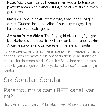
Hulu
:
ABD pazarında BET içeriğinin en yoğun bulunduğu
platformlardan biridir.
Ancak Türkiye'de erişim sınırlıdır ve VPN
gerektirebilir.
Netflix
:
Global ölçekli üretimleriyle, siyahi odaklı özgün
diziler (Queens, Insecure, Atlanta) sunar.
İçerik çeşitliliği
Paramount+'dan daha geniştir.
Amazon Prime Video
:
The Boys gibi dizilerde güçlü yan
karakterler olsa da, spesifik BET tarzı bir kütüphanesi yoktur.
Ancak kirala-bırak modeliyle eski filmlere erişim sağlar.
Türkiye'deki kullanıcılar için Paramount+, hem fiyat-performans
dengesi hem de mevcut kütüphanenin derinliği açısından en
mantıklı tercihlerden biridir. Özellikle Showtime mirası sayesinde,
"ucuz kaçamak" içeriklerden ziyade "kalıcı eser" arayanlar için
idealdir.
Sık Sorulan Sorular
Paramount+’ta canlı BET kanalı var
mı?
Hayır, Paramount+ canlı TV kanalları (live TV) servisi sunmaz.