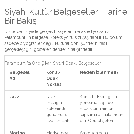
Siyahi Kültür Belgeselleri: Tarihe
Bir Bakış
Dizilerden ziyade gerçek hikayeleri merak ediyorsanız,
Paramount+'ın belgesel koleksiyonu sizi şaşırtabilir. Bu bölüm,
sadece biyografiler değil, kültürel dönüşümlerin nasıl
gerçekleştiğini gösteren dersler niteliğindedir.
Paramount+’ta Öne Çıkan Siyahi Odaklı Belgeseller
Belgesel
Konu /
Neden İzlenmeli?
Adı
Odak
Noktası
Jazz
Jazz
Kenneth Branagh'ın
müziğin
yönetmenliğinde,
kökeninden
müzik tarihinin en
günümüze
kapsamlı anlatılarından
uzanan tarihi
biri. Görsel şölen.
Martha
Medya devi
Amerikan adalet