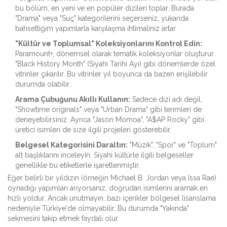
bu bölüm, en yeni ve en popüler dizileri toplar. Burada
"Drama" veya "Suç" kategorilerini seçerseniz, yukarıda
bahsettiğim yapımlarla karşılaşma ihtimaliniz artar.
"Kültür ve Toplumsal" Koleksiyonlarını Kontrol Edin:
Paramount+, dönemsel olarak tematik koleksiyonlar oluşturur.
"Black History Month" (Siyahi Tarihi Ayı) gibi dönemlerde özel
vitrinler çıkarılır. Bu vitrinler yıl boyunca da bazen erişilebilir
durumda olabilir.
Arama Çubuğunu Akıllı Kullanın:
Sadece dizi adı değil,
"Showtime originals" veya "Urban Drama" gibi terimleri de
deneyebilirsiniz. Ayrıca "Jason Momoa", "A$AP Rocky" gibi
üretici isimleri de size ilgili projeleri gösterebilir.
Belgesel Kategorisini Daraltın:
"Müzik", "Spor" ve "Toplum"
alt başlıklarını inceleyin. Siyahi kültürle ilgili belgeseller
genellikle bu etiketlerle işaretlenmiştir.
Eğer belirli bir yıldızın (örneğin Michael B. Jordan veya Issa Rae)
oynadığı yapımları arıyorsanız, doğrudan isimlerini aramak en
hızlı yoldur. Ancak unutmayın, bazı içerikler bölgesel lisanslama
nedeniyle Türkiye'de olmayabilir. Bu durumda "Yakında"
sekmesini takip etmek faydalı olur.