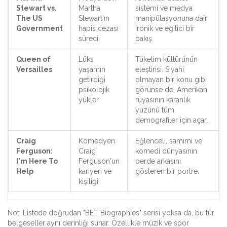
Stewart vs.
Martha
sistemi ve medya
The US
Stewart'ın
manipülasyonuna dair
Government
hapis cezası
ironik ve eğitici bir
süreci
bakış.
Queen of
Lüks
Tüketim kültürünün
Versailles
yaşamın
eleştirisi. Siyahi
getirdiği
olmayan bir konu gibi
psikolojik
görünse de, Amerikan
yükler
rüyasının karanlık
yüzünü tüm
demografiler için açar.
Craig
Komedyen
Eğlenceli, samimi ve
Ferguson:
Craig
komedi dünyasının
I'm Here To
Ferguson'un
perde arkasını
Help
kariyeri ve
gösteren bir portre.
kişiliği
Not: Listede doğrudan "BET Biographies" serisi yoksa da, bu tür
belgeseller aynı derinliği sunar. Özellikle müzik ve spor