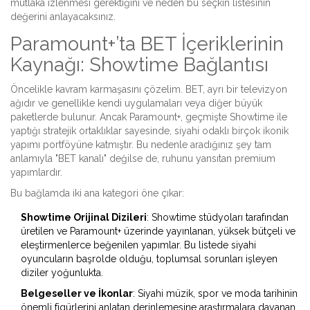
mutlaka izlenmesi gerektiğini ve neden bu seçkin listesinin
değerini anlayacaksınız.
Paramount+’ta BET İçeriklerinin
Kaynağı: Showtime Bağlantısı
Öncelikle kavram karmaşasını çözelim. BET, ayrı bir televizyon
ağıdır ve genellikle kendi uygulamaları veya diğer büyük
paketlerde bulunur. Ancak Paramount+, geçmişte Showtime ile
yaptığı stratejik ortaklıklar sayesinde, siyahi odaklı birçok ikonik
yapımı portföyüne katmıştır. Bu nedenle aradığınız şey tam
anlamıyla "BET kanalı" değilse de, ruhunu yansıtan premium
yapımlardır.
Bu bağlamda iki ana kategori öne çıkar:
Showtime Orijinal Dizileri
:
Showtime stüdyoları tarafından
üretilen ve Paramount+ üzerinde yayınlanan, yüksek bütçeli ve
eleştirmenlerce beğenilen yapımlar.
Bu listede siyahi
oyuncuların başrolde olduğu, toplumsal sorunları işleyen
diziler yoğunlukta.
Belgeseller ve İkonlar
:
Siyahi müzik, spor ve moda tarihinin
önemli figürlerini anlatan derinlemesine araştırmalara dayanan