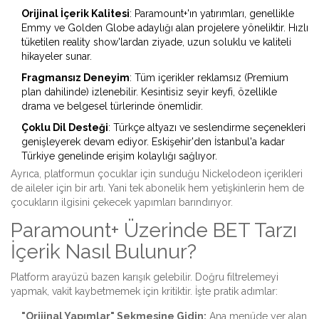
Orijinal İçerik Kalitesi
:
Paramount+'ın yatırımları, genellikle
Emmy ve Golden Globe adaylığı alan projelere yöneliktir.
Hızlı
tüketilen reality show'lardan ziyade, uzun soluklu ve kaliteli
hikayeler sunar.
Fragmansız Deneyim
:
Tüm içerikler reklamsız (Premium
plan dahilinde) izlenebilir.
Kesintisiz seyir keyfi, özellikle
drama ve belgesel türlerinde önemlidir.
Çoklu Dil Desteği
:
Türkçe altyazı ve seslendirme seçenekleri
genişleyerek devam ediyor.
Eskişehir'den İstanbul'a kadar
Türkiye genelinde erişim kolaylığı sağlıyor.
Ayrıca, platformun çocuklar için sunduğu Nickelodeon içerikleri
de aileler için bir artı. Yani tek abonelik hem yetişkinlerin hem de
çocukların ilgisini çekecek yapımları barındırıyor.
Paramount+ Üzerinde BET Tarzı
İçerik Nasıl Bulunur?
Platform arayüzü bazen karışık gelebilir. Doğru filtrelemeyi
yapmak, vakit kaybetmemek için kritiktir. İşte pratik adımlar:
"Orijinal Yapımlar" Sekmesine Gidin:
Ana menüde yer alan