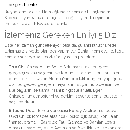
belgesel seriler.
Bu yapıların ortaktır: Hem eğlendirir hem de bilinçlendirir.
Sadece "siyah karakterler içeren" değil, siyah deneyimini
merkezine alan hikayelerdir bunlar.
İzlemeniz Gereken En İyi 5 Dizi
Liste her zaman güncelleniyor olsa da, şu anki kütüphanede
tartışmasız zirvede olan beş yapım var. Bunlar, hem oyunculuğu
hem de senaryo kalitesiyle fark yaratan projelerdir.
The Chi
:
Chicago'nun South Side mahallesinde geçen,
gerçekçi sokak yaşamını ve toplumsal dinamikleri konu alan
drama dizisi.
- Jason Momoa'nın prodüktörlüğünü yaptığı bu
dizi, bölgedeki gençlerin hayatlarını, suçla mücadelesini ve
aile bağlarını sert ama insani bir gözle anlatır. Eğer
Chicago'nun atmosferini ve gerilimi sevenlerseniz, bu listenin
başında durur.
Billions
:
Duvar fondu yöneticisi Bobby Axelrod ile federal
savcı Chuck Rhoades arasındaki psikolojik savaşı konu alan
finansal drama.
- Başrolde Paul Giamatti ve Damian Lewis
olmasına rağmen, Malin Akerman ve özellikle son sezonlarda