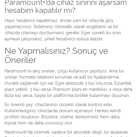
Paramount+’da cihaz sınırını aşarsam
hesabım kapatılır mı?
Hayır, hesabınız kapatılmaz. Ancak yeni bir cihazda giriş
yapamazsınız. Sisteminiz otomatik olarak engellenir ve bir
cihazda izlemeyi durdurmanız gerekir. Eğer sürekli bu sınırı
aşmaya çalışırsanız, şirket hesabınızı askıya alabilir.
Ne Yapmalısınız? Sonuç ve
Öneriler
Paramount+’ın akış sınırları, çoğu kullanıcıyı şaşırtıyor. Ama bu
sınırlar, hizmetin kalitesini korumak ve adil bir fiyatlandırma
modeli sağlamak için var. Eğer ailenizde 2 kişi izliyorsa, Essential
planı yeterli. 3 kişi varsa, Premium planı en mantıklısı. 4 veya daha
fazla kişi varsa, başka bir platformla birlikte kullanmayı düşünün.
En önemli şey: cihazlarınızı düzenli olarak kontrol edin.
Kullanmadığınız cihazlarda oturum açılmayın. Herkes kendi
profilini oluşturun. Böylece, izleme deneyiminiz hem daha
kişisel hem de daha sorunsuz olur.
Paramount+’da izlemek, sadece bir abonelik değil, bir alışkanlık.