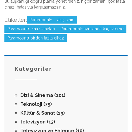
Bu alışkanlığı doğru planla yönetirseniz, hiçbir zaman "çok fazla
cihaz" hatasıyla karşılaşmazsınız.
Etiketler:
Paramount+
akış sınırı
Paramount+ cihaz sınırları
Paramount+ aynı anda kaç izleme
Paramount+ birden fazla cihaz
Kategoriler
Dizi & Sinema
(201)
Teknoloji
(75)
Kültür & Sanat
(19)
televizyon
(13)
Televizyon ve Eğlence
(10)