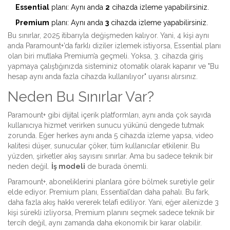
Essential
planı: Aynı anda
2
cihazda izleme yapabilirsiniz.
Premium
planı: Aynı anda
3
cihazda izleme yapabilirsiniz.
Bu sınırlar, 2025 itibarıyla değişmeden kalıyor. Yani, 4 kişi aynı
anda Paramount+’da farklı diziler izlemek istiyorsa, Essential planı
olan biri mutlaka Premium’a geçmeli. Yoksa, 3. cihazda giriş
yapmaya çalıştığınızda sisteminiz otomatik olarak kapanır ve "Bu
hesap aynı anda fazla cihazda kullanılıyor" uyarısı alırsınız.
Neden Bu Sınırlar Var?
Paramount+ gibi dijital içerik platformları, aynı anda çok sayıda
kullanıcıya hizmet verirken sunucu yükünü dengede tutmak
zorunda. Eğer herkes aynı anda 5 cihazda izleme yapsa, video
kalitesi düşer, sunucular çöker, tüm kullanıcılar etkilenir. Bu
yüzden, şirketler akış sayısını sınırlar. Ama bu sadece teknik bir
neden değil.
İş modeli
de burada önemli.
Paramount+, aboneliklerini planlara göre bölmek suretiyle gelir
elde ediyor. Premium planı, Essential’dan daha pahalı. Bu fark,
daha fazla akış hakkı vererek telafi ediliyor. Yani, eğer ailenizde 3
kişi sürekli izliyorsa, Premium planını seçmek sadece teknik bir
tercih değil, aynı zamanda daha ekonomik bir karar olabilir.