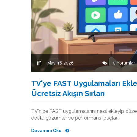
May, 16 2026
0 Yorumlar
TV'ye FAST Uygulamaları Ekl
Ücretsiz Akışın Sırları
TV'nize FAST uygulamalarını nasıl ekleyip düze
dostu çözümler ve performans ipuçları.
Devamını Oku