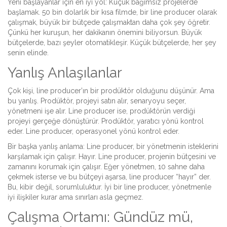
Yeni başlayanlar için en iyi yol: Küçük bağımsız projelerde
başlamak. 50 bin dolarlık bir kısa filmde, bir line producer olarak
çalışmak, büyük bir bütçede çalışmaktan daha çok şey öğretir.
Çünkü her kuruşun, her dakikanın önemini biliyorsun. Büyük
bütçelerde, bazı şeyler otomatikleşir. Küçük bütçelerde, her şey
senin elinde.
Yanlış Anlaşılanlar
Çok kişi, line producer’ın bir prodüktör olduğunu düşünür. Ama
bu yanlış. Prodüktör, projeyi satın alır, senaryoyu seçer,
yönetmeni işe alır. Line producer ise, prodüktörün verdiği
projeyi gerçeğe dönüştürür. Prodüktör, yaratıcı yönü kontrol
eder. Line producer, operasyonel yönü kontrol eder.
Bir başka yanlış anlama: Line producer, bir yönetmenin isteklerini
karşılamak için çalışır. Hayır. Line producer, projenin bütçesini ve
zamanını korumak için çalışır. Eğer yönetmen, 10 sahne daha
çekmek isterse ve bu bütçeyi aşarsa, line producer “hayır” der.
Bu, kibir değil, sorumluluktur. İyi bir line producer, yönetmenle
iyi ilişkiler kurar ama sınırları asla geçmez.
Çalışma Ortamı: Gündüz mü,