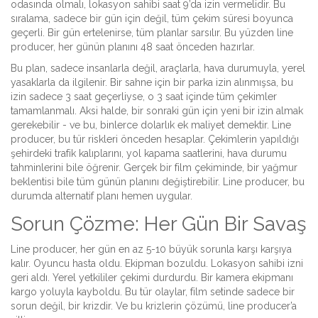
odasında olmalı, lokasyon sahibi saat 9’da izin vermelidir. Bu
sıralama, sadece bir gün için değil, tüm çekim süresi boyunca
geçerli. Bir gün ertelenirse, tüm planlar sarsılır. Bu yüzden line
producer, her günün planını 48 saat önceden hazırlar.
Bu plan, sadece insanlarla değil, araçlarla, hava durumuyla, yerel
yasaklarla da ilgilenir. Bir sahne için bir parka izin alınmışsa, bu
izin sadece 3 saat geçerliyse, o 3 saat içinde tüm çekimler
tamamlanmalı. Aksi halde, bir sonraki gün için yeni bir izin almak
gerekebilir - ve bu, binlerce dolarlık ek maliyet demektir. Line
producer, bu tür riskleri önceden hesaplar. Çekimlerin yapıldığı
şehirdeki trafik kalıplarını, yol kapama saatlerini, hava durumu
tahminlerini bile öğrenir. Gerçek bir film çekiminde, bir yağmur
beklentisi bile tüm günün planını değiştirebilir. Line producer, bu
durumda alternatif planı hemen uygular.
Sorun Çözme: Her Gün Bir Savaş
Line producer, her gün en az 5-10 büyük sorunla karşı karşıya
kalır. Oyuncu hasta oldu. Ekipman bozuldu. Lokasyon sahibi izni
geri aldı. Yerel yetkililer çekimi durdurdu. Bir kamera ekipmanı
kargo yoluyla kayboldu. Bu tür olaylar, film setinde sadece bir
sorun değil, bir krizdir. Ve bu krizlerin çözümü, line producer’a