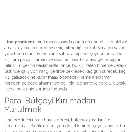
Line producer
, bir filmin arkasında duran en önemli isim olabilir
ama izleyicilerin neredeyse hiç bilmediği bir rol. Senaryo yazan,
yönetmen olan, oyuncuların sahne aldığı her şeyden önce, bu
kişi tüm parayı, zamanı ve insanları nasıl bir araya getireceğini
bilir. Film çekimi başlamadan önce, bu kişi zaten binlerce detayın
üstünde çalışıyor: hangi şehirde çekilecek, kaç gün sürecek, kaç
kişi çalışacak, ne kadar maaş ödenecek, kamera ekipmanı
nereden gelecek, akşam yemeği için kaç sandviç gerekli olacak.
Hepsi bu kişinin sorumluluğunda.
Para: Bütçeyi Kırılmadan
Yürütmek
Line producer’un en büyük görevi, bütçeyi aşmadan filmi
tamamlamak. Bir film 10 milyon dolarlık bir bütçeye sahipse, bu
kişi her kuruşun nerede harcanacağını planlar. Bir sahne için 100