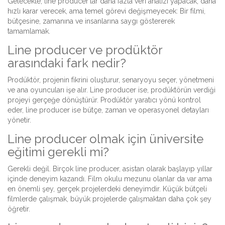
Gelecekte, line producer’lar daha fazla veri analizi yapacak, daha
hızlı karar verecek, ama temel görevi değişmeyecek: Bir filmi,
bütçesine, zamanına ve insanlarına saygı göstererek
tamamlamak.
Line producer ve prodüktör
arasındaki fark nedir?
Prodüktör, projenin fikrini oluşturur, senaryoyu seçer, yönetmeni
ve ana oyuncuları işe alır. Line producer ise, prodüktörün verdiği
projeyi gerçeğe dönüştürür. Prodüktör yaratıcı yönü kontrol
eder, line producer ise bütçe, zaman ve operasyonel detayları
yönetir.
Line producer olmak için üniversite
eğitimi gerekli mi?
Gerekli değil. Birçok line producer, asistan olarak başlayıp yıllar
içinde deneyim kazandı. Film okulu mezunu olanlar da var ama
en önemli şey, gerçek projelerdeki deneyimdir. Küçük bütçeli
filmlerde çalışmak, büyük projelerde çalışmaktan daha çok şey
öğretir.