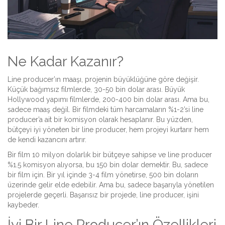
Ne Kadar Kazanır?
Line producer’ın maaşı, projenin büyüklüğüne göre değişir.
Küçük bağımsız filmlerde, 30-50 bin dolar arası. Büyük
Hollywood yapımı filmlerde, 200-400 bin dolar arası. Ama bu,
sadece maaş değil. Bir filmdeki tüm harcamaların %1-2’si line
producer’a ait bir komisyon olarak hesaplanır. Bu yüzden,
bütçeyi iyi yöneten bir line producer, hem projeyi kurtarır hem
de kendi kazancını artırır.
Bir film 10 milyon dolarlık bir bütçeye sahipse ve line producer
%1.5 komisyon alıyorsa, bu 150 bin dolar demektir. Bu, sadece
bir film için. Bir yıl içinde 3-4 film yönetirse, 500 bin doların
üzerinde gelir elde edebilir. Ama bu, sadece başarıyla yönetilen
projelerde geçerli. Başarısız bir projede, line producer, işini
kaybeder.
İyi Bir Line Producer’ın Özellikleri