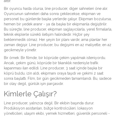
aittir.
Bir oyuncu hasta olursa, line producer, diğer sahneleri öne alır.
Oyuncunun sahneleri daha sonra çekilecekse, ekipman ve
personel bu günlerde başka yerlerde çalışır. Ekipman bozulursa,
hemen bir yedek aranır - ya da başka bir ekipmanla değiştirilir.
Bu süreçte, line producer, ekipman sağlayıcılarla, yerel firmalarla,
teknik ekiplerle sürekli iletişim halindedir. Hiçbir şey
beklenmedik olmaz. Her şeyin bir planı vardır, ama planlar her
zaman değişir. Line producer, bu değişimi en az maliyetle, en az
gecikmeyle yönetir.
Bir örnek: Bir filmde, bir köprüde çekim yapılmak isteniyordu.
Ancak, çekim günü, köprüde bir tıkanıklık nedeniyle trafik
kapanması ilan edildi. Line producer, 3 saat içinde başka bir
köprü buldu, izin aldı, ekipmanı oraya taşıdı ve çekimi 2 saat
sonra başlattı. Film, bir gün gecikmeden tamamlandı. Bu, sadece
bir olay değil, günlük işin parçasıdır.
Kimlerle Çalışır?
Line producer, yalnızca değil. Bir ekibin başında durur.
Prodüksiyon asistanları, bütçe kontrolcüleri, lokasyon
yöneticileri, ulaşım ekibi, yemek hizmetleri, güvenlik personeli -