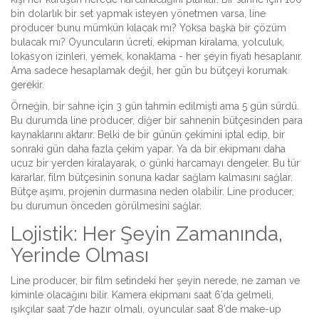
bin dolarlık bir set yapmak isteyen yönetmen varsa, line
producer bunu mümkün kılacak mı? Yoksa başka bir çözüm
bulacak mı? Oyuncuların ücreti, ekipman kiralama, yolculuk,
lokasyon izinleri, yemek, konaklama - her şeyin fiyatı hesaplanır.
Ama sadece hesaplamak değil, her gün bu bütçeyi korumak
gerekir.
Örneğin, bir sahne için 3 gün tahmin edilmişti ama 5 gün sürdü.
Bu durumda line producer, diğer bir sahnenin bütçesinden para
kaynaklarını aktarır. Belki de bir günün çekimini iptal edip, bir
sonraki gün daha fazla çekim yapar. Ya da bir ekipmanı daha
ucuz bir yerden kiralayarak, o günki harcamayı dengeler. Bu tür
kararlar, film bütçesinin sonuna kadar sağlam kalmasını sağlar.
Bütçe aşımı, projenin durmasına neden olabilir. Line producer,
bu durumun önceden görülmesini sağlar.
Lojistik: Her Şeyin Zamanında,
Yerinde Olması
Line producer, bir film setindeki her şeyin nerede, ne zaman ve
kiminle olacağını bilir. Kamera ekipmanı saat 6’da gelmeli,
ışıkçılar saat 7’de hazır olmalı, oyuncular saat 8’de make-up