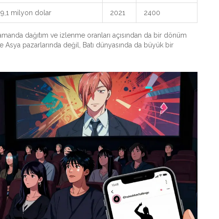
9,1 milyon dolar
2021
2400
 zamanda dağıtım ve izlenme oranları açısından da bir dönüm
ve Asya pazarlarında değil, Batı dünyasında da büyük bir