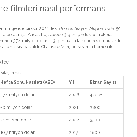
me filmleri nasıl performans
amını geride bıraktı. 2021’deki
Demon Slayer: Mugen Train
, 50
ı elde etmişti. Ancak bu, sadece 3 gün içindeki bir rekora
nunda 37,4 milyon dolarla, 3 günlük hafta sonu rekorunu kırdı.
la ikinci sırada kaldı. Chainsaw Man, bu rakamın hemen iki
ilde:
rşılaştırması
Hafta Sonu Hasılatı (ABD)
Yıl
Ekran Sayısı
37,4 milyon dolar
2026
4200+
50 milyon dolar
2021
3800
21 milyon dolar
2022
3500
10,7 milyon dolar
2017
1800