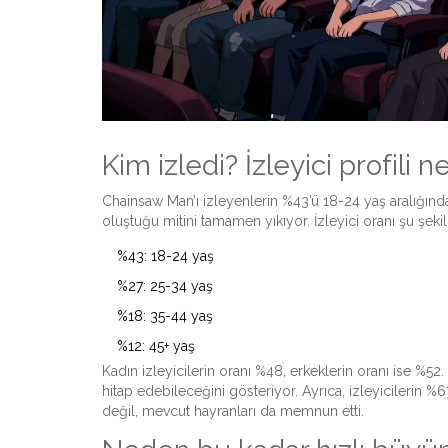
Kim izledi? İzleyici profili n
Chainsaw Man’ı izleyenlerin %43’ü 18-24 yaş aralığınd
oluştuğu mitini tamamen yıkıyor. İzleyici oranı şu şeki
%43: 18-24 yaş
%27: 25-34 yaş
%18: 35-44 yaş
%12: 45+ yaş
Kadın izleyicilerin oranı %48, erkeklerin oranı ise %52.
hitap edebileceğini gösteriyor. Ayrıca, izleyicilerin %67’
değil, mevcut hayranları da memnun etti.