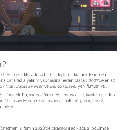
r?
i. Anime, artık sadece bir tür değil, bir kültürel fenomen
rına daha fazla yatırım yapmasına neden olacak. 2027’de en az
on Titan
,
Jujutsu Kaisen
ve
Demon Slayer
yeni filmleri var.
ni fark etti. Bu, sadece film değil, oyuncaklar, kıyafetler, video
yor. Chainsaw Man’ın resmi oyuncak hattı, 10 gün içinde 2,1
n rekor.
önetmen, 2. filmin 2028’de çıkacağını açıkladı. 2. bölümde,