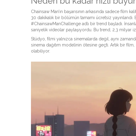
Neden bu kadar hızlı büy
Chainsaw Man’ın başarısının arkasında sadece film kalitesi
30 dakikalık bir bölümün tamamı ücretsiz yayınlandı. 
#ChainsawManChallenge adlı bir trend başladı. İnsanlar, k
saniyelik videolar paylaşıyordu. Bu trend, 2,3 milyar i
Stüdyo, filmi yalnızca sinemalarda değil, aynı zamanda 
sinema dağıtım modelinin ötesine geçti. Artık bir fi
olabiliyor.