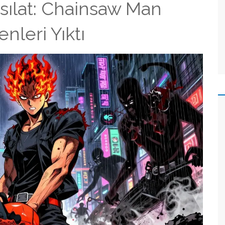
asılat: Chainsaw Man
nleri Yıktı