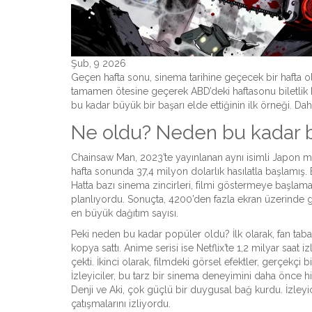
Şub, 9 2026
Geçen hafta sonu, sinema tarihine geçecek bir hafta o
tamamen ötesine geçerek ABD’deki haftasonu biletlik ha
bu kadar büyük bir başarı elde ettiğinin ilk örneği. D
Ne oldu? Neden bu kadar b
Chainsaw Man, 2023’te yayınlanan aynı isimli Japon man
hafta sonunda 37,4 milyon dolarlık hasılatla başlamış. B
Hatta bazı sinema zincirleri, filmi göstermeye başl
planlıyordu. Sonuçta, 4200’den fazla ekran üzerinde g
en büyük dağıtım sayısı.
Peki neden bu kadar popüler oldu? İlk olarak, fan ta
kopya sattı. Anime serisi ise Netflix’te 1,2 milyar saat i
çekti. İkinci olarak, filmdeki görsel efektler, gerçekçi b
İzleyiciler, bu tarz bir sinema deneyimini daha önce hi
Denji ve Aki, çok güçlü bir duygusal bağ kurdu. İzleyic
çatışmalarını izliyordu.