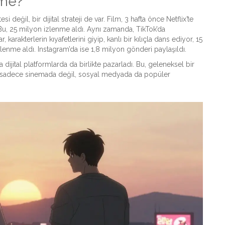
üme?
 değil, bir dijital strateji de var. Film, 3 hafta önce Netflix’te
Bu, 25 milyon izlenme aldı. Aynı zamanda, TikTok’da
arakterlerin kıyafetlerini giyip, kanlı bir kılıçla dans ediyor, 15
zlenme aldı. Instagram’da ise 1,8 milyon gönderi paylaşıldı.
dijital platformlarda da birlikte pazarladı. Bu, geleneksel bir
lm, sadece sinemada değil, sosyal medyada da popüler