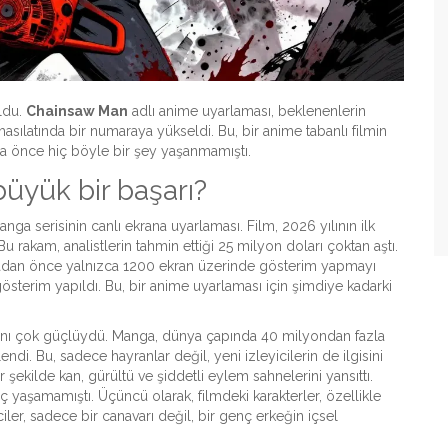
ldu.
Chainsaw Man
adlı anime uyarlaması, beklenenlerin
sılatında bir numaraya yükseldi. Bu, bir anime tabanlı filmin
aha önce hiç böyle bir şey yaşanmamıştı.
üyük bir başarı?
ga serisinin canlı ekrana uyarlaması. Film, 2026 yılının ilk
u rakam, analistlerin tahmin ettiği 25 milyon doları çoktan aştı.
amadan önce yalnızca 1200 ekran üzerinde gösterim yapmayı
österim yapıldı. Bu, bir anime uyarlaması için şimdiye kadarki
banı çok güçlüydü. Manga, dünya çapında 40 milyondan fazla
zlendi. Bu, sadece hayranlar değil, yeni izleyicilerin de ilgisini
ir şekilde kan, gürültü ve şiddetli eylem sahnelerini yansıttı.
ç yaşamamıştı. Üçüncü olarak, filmdeki karakterler, özellikle
iler, sadece bir canavarı değil, bir genç erkeğin içsel