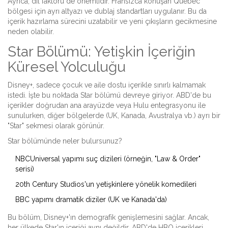
Ayrıca, dil faktörü de önemlidir. Fransızca konuşan Quebec
bölgesi için ayrı altyazı ve dublaj standartları uygulanır. Bu da
içerik hazırlama sürecini uzatabilir ve yeni çıkışların gecikmesine
neden olabilir.
Star Bölümü: Yetişkin İçeriğin
Küresel Yolculuğu
Disney+, sadece çocuk ve aile dostu içerikle sınırlı kalmamak
istedi. İşte bu noktada
Star
bölümü devreye giriyor.
ABD'de bu
içerikler doğrudan ana arayüzde veya Hulu entegrasyonu ile
sunulurken, diğer bölgelerde (UK, Kanada, Avustralya vb.) ayrı bir
"Star" sekmesi olarak görünür.
Star bölümünde neler bulursunuz?
NBCUniversal yapımı suç dizileri (örneğin, "Law & Order"
serisi)
20th Century Studios'un yetişkinlere yönelik komedileri
BBC yapımı dramatik diziler (UK ve Kanada'da)
Bu bölüm, Disney+'ın demografik genişlemesini sağlar. Ancak,
her ülkede Star'ın içeriği aynı değildir. ABD'de HBO içerikleri