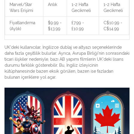
Marvel/Star
Anlık
1-2 Hafta
1-2 Hafta
Wars Erişimi
Gecikmeli
Gecikmeli
Fiyatlandırma
$9.99 -
£7.99 -
C$10.99 -
(Aylık)
$13.99
£10.99
C$14.99
UK'deki kullanıcılar, İngilizce dublaj ve altyazı seçeneklerinde
daha fazla çeşitlilik bulurlar. Ayrıca, Avrupa Birliği'nin sonrasındaki
ticari ilişkiler nedeniyle, bazı AB yapımı filmlerin UK'deki lisans
durumu farklılık gösterebilir. Bu, İngiliz izleyicinin
kütüphanesinde bazen eksik görülen, bazen ise fazladan
bulunan içeriklere yol açar.