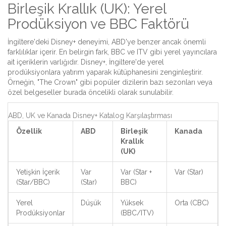
Birleşik Krallık (UK): Yerel
Prodüksiyon ve BBC Faktörü
İngiltere'deki Disney+ deneyimi, ABD'ye benzer ancak önemli
farklılıklar içerir. En belirgin fark,
BBC
ve
ITV
gibi yerel yayıncılara
ait içeriklerin varlığıdır.
Disney+, İngiltere'de yerel
prodüksiyonlara yatırım yaparak kütüphanesini zenginleştirir.
Örneğin, "The Crown" gibi popüler dizilerin bazı sezonları veya
özel belgeseller burada öncelikli olarak sunulabilir.
ABD, UK ve Kanada Disney+ Katalog Karşılaştırması
Özellik
ABD
Birleşik
Kanada
Krallık
(UK)
Yetişkin İçerik
Var
Var (Star +
Var (Star)
(Star/BBC)
(Star)
BBC)
Yerel
Düşük
Yüksek
Orta (CBC)
Prodüksiyonlar
(BBC/ITV)