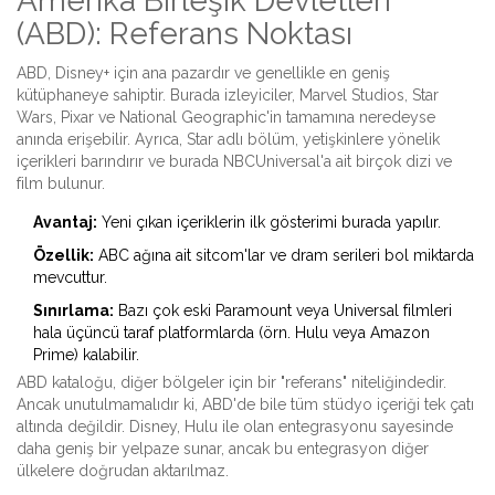
Amerika Birleşik Devletleri
(ABD): Referans Noktası
ABD, Disney+ için ana pazardır ve genellikle en geniş
kütüphaneye sahiptir. Burada izleyiciler, Marvel Studios, Star
Wars, Pixar ve National Geographic'in tamamına neredeyse
anında erişebilir. Ayrıca,
Star
adlı bölüm, yetişkinlere yönelik
içerikleri barındırır ve burada NBCUniversal'a ait birçok dizi ve
film bulunur.
Avantaj:
Yeni çıkan içeriklerin ilk gösterimi burada yapılır.
Özellik:
ABC ağına ait sitcom'lar ve dram serileri bol miktarda
mevcuttur.
Sınırlama:
Bazı çok eski Paramount veya Universal filmleri
hala üçüncü taraf platformlarda (örn. Hulu veya Amazon
Prime) kalabilir.
ABD kataloğu, diğer bölgeler için bir "referans" niteliğindedir.
Ancak unutulmamalıdır ki, ABD'de bile tüm stüdyo içeriği tek çatı
altında değildir. Disney, Hulu ile olan entegrasyonu sayesinde
daha geniş bir yelpaze sunar, ancak bu entegrasyon diğer
ülkelere doğrudan aktarılmaz.