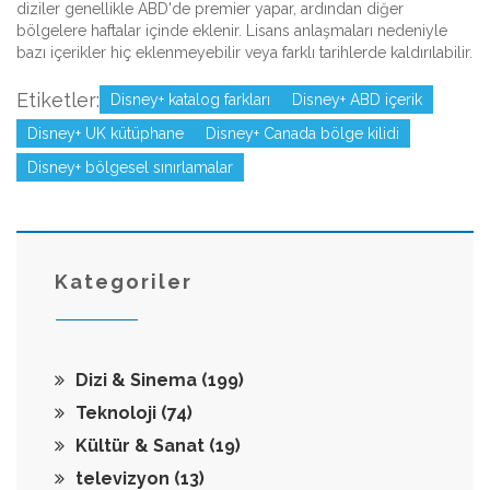
diziler genellikle ABD'de premier yapar, ardından diğer
bölgelere haftalar içinde eklenir. Lisans anlaşmaları nedeniyle
bazı içerikler hiç eklenmeyebilir veya farklı tarihlerde kaldırılabilir.
Etiketler:
Disney+ katalog farkları
Disney+ ABD içerik
Disney+ UK kütüphane
Disney+ Canada bölge kilidi
Disney+ bölgesel sınırlamalar
Kategoriler
Dizi & Sinema
(199)
Teknoloji
(74)
Kültür & Sanat
(19)
televizyon
(13)