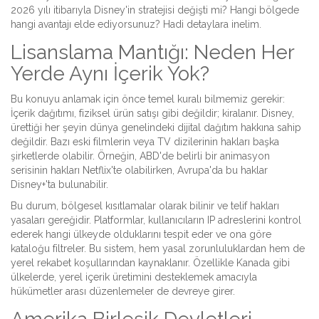
2026 yılı itibarıyla Disney'in stratejisi değişti mi? Hangi bölgede
hangi avantajı elde ediyorsunuz? Hadi detaylara inelim.
Lisanslama Mantığı: Neden Her
Yerde Aynı İçerik Yok?
Bu konuyu anlamak için önce temel kuralı bilmemiz gerekir:
İçerik dağıtımı, fiziksel ürün satışı gibi değildir; kiralanır. Disney,
ürettiği her şeyin dünya genelindeki dijital dağıtım hakkına sahip
değildir. Bazı eski filmlerin veya TV dizilerinin hakları başka
şirketlerde olabilir. Örneğin, ABD'de belirli bir animasyon
serisinin hakları Netflix'te olabilirken, Avrupa'da bu haklar
Disney+'ta bulunabilir.
Bu durum,
bölgesel kısıtlamalar
olarak bilinir ve telif hakları
yasaları gereğidir. Platformlar, kullanıcıların IP adreslerini kontrol
ederek hangi ülkeyde olduklarını tespit eder ve ona göre
kataloğu filtreler. Bu sistem, hem yasal zorunluluklardan hem de
yerel rekabet koşullarından kaynaklanır. Özellikle Kanada gibi
ülkelerde, yerel içerik üretimini desteklemek amacıyla
hükümetler arası düzenlemeler de devreye girer.