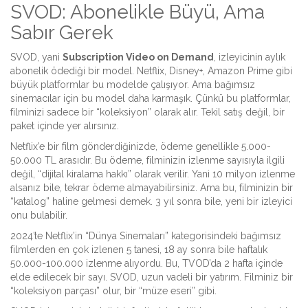
SVOD: Abonelikle Büyü, Ama
Sabır Gerek
SVOD, yani
Subscription Video on Demand
, izleyicinin aylık
abonelik ödediği bir model. Netflix, Disney+, Amazon Prime gibi
büyük platformlar bu modelde çalışıyor. Ama bağımsız
sinemacılar için bu model daha karmaşık. Çünkü bu platformlar,
filminizi sadece bir “koleksiyon” olarak alır. Tekil satış değil, bir
paket içinde yer alırsınız.
Netflix’e bir film gönderdiğinizde, ödeme genellikle 5.000-
50.000 TL arasıdır. Bu ödeme, filminizin izlenme sayısıyla ilgili
değil, “dijital kiralama hakkı” olarak verilir. Yani 10 milyon izlenme
alsanız bile, tekrar ödeme almayabilirsiniz. Ama bu, filminizin bir
“katalog” haline gelmesi demek. 3 yıl sonra bile, yeni bir izleyici
onu bulabilir.
2024’te Netflix’in “Dünya Sinemaları” kategorisindeki bağımsız
filmlerden en çok izlenen 5 tanesi, 18 ay sonra bile haftalık
50.000-100.000 izlenme alıyordu. Bu, TVOD’da 2 hafta içinde
elde edilecek bir sayı. SVOD, uzun vadeli bir yatırım. Filminiz bir
“koleksiyon parçası” olur, bir “müze eseri” gibi.