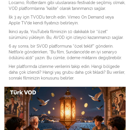
Locarno, Rotterdam gibi uluslararası festivalde seçilmiş olmak,
VOD platformlarına “kalite” olarak tanınmanızı sağlar.
İlk 3 ay için TVOD’u tercih edin. Vimeo On Demand veya
Apple TV’de kendi fiyatınızı belirleyin.
İkinci ayda, YouTube’a filminizin 10 dakikalık bir “özet”
sürümünü yükleyin. Bu, AVOD için izleyici kazanmanızı sağlar.
6 ay sonra, bir SVOD platformuna “özel teklif” gönderin.
Netflix’e gönderirken, “Bu film, Sundance’de en iyi senaryo
ödülünü aldı” yazın. Bu cümle, ödeme miktarını değiştirebilir.
Her platformda izlenme verilerini takip edin. Hangi bölgede
daha çok izlendi? Hangi yaş grubu daha çok tıkladı? Bu veriler,
sonraki filminizin konusunu belirler.