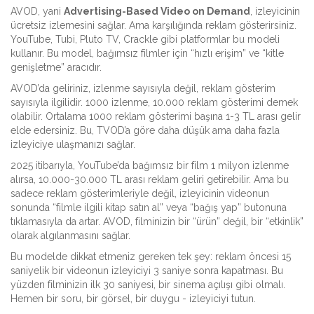
AVOD, yani
Advertising-Based Video on Demand
, izleyicinin
ücretsiz izlemesini sağlar. Ama karşılığında reklam gösterirsiniz.
YouTube, Tubi, Pluto TV, Crackle gibi platformlar bu modeli
kullanır. Bu model, bağımsız filmler için “hızlı erişim” ve “kitle
genişletme” aracıdır.
AVOD’da geliriniz, izlenme sayısıyla değil, reklam gösterim
sayısıyla ilgilidir. 1000 izlenme, 10.000 reklam gösterimi demek
olabilir. Ortalama 1000 reklam gösterimi başına 1-3 TL arası gelir
elde edersiniz. Bu, TVOD’a göre daha düşük ama daha fazla
izleyiciye ulaşmanızı sağlar.
2025 itibarıyla, YouTube’da bağımsız bir film 1 milyon izlenme
alırsa, 10.000-30.000 TL arası reklam geliri getirebilir. Ama bu
sadece reklam gösterimleriyle değil, izleyicinin videonun
sonunda “filmle ilgili kitap satın al” veya “bağış yap” butonuna
tıklamasıyla da artar. AVOD, filminizin bir “ürün” değil, bir “etkinlik”
olarak algılanmasını sağlar.
Bu modelde dikkat etmeniz gereken tek şey: reklam öncesi 15
saniyelik bir videonun izleyiciyi 3 saniye sonra kapatması. Bu
yüzden filminizin ilk 30 saniyesi, bir sinema açılışı gibi olmalı.
Hemen bir soru, bir görsel, bir duygu - izleyiciyi tutun.