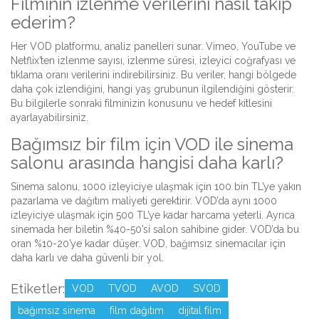
Filminin izlenme verilerini nasıl takip
ederim?
Her VOD platformu, analiz panelleri sunar. Vimeo, YouTube ve
Netflix’ten izlenme sayısı, izlenme süresi, izleyici coğrafyası ve
tıklama oranı verilerini indirebilirsiniz. Bu veriler, hangi bölgede
daha çok izlendiğini, hangi yaş grubunun ilgilendiğini gösterir.
Bu bilgilerle sonraki filminizin konusunu ve hedef kitlesini
ayarlayabilirsiniz.
Bağımsız bir film için VOD ile sinema
salonu arasında hangisi daha karlı?
Sinema salonu, 1000 izleyiciye ulaşmak için 100 bin TL’ye yakın
pazarlama ve dağıtım maliyeti gerektirir. VOD’da aynı 1000
izleyiciye ulaşmak için 500 TL’ye kadar harcama yeterli. Ayrıca
sinemada her biletin %40-50’si salon sahibine gider. VOD’da bu
oran %10-20’ye kadar düşer. VOD, bağımsız sinemacılar için
daha karlı ve daha güvenli bir yol.
Etiketler:
VOD
TVOD
AVOD
SVOD
bağımsız sinema
film dağıtım
dijital film