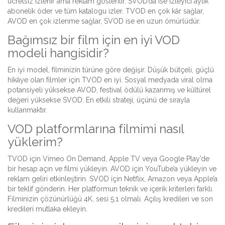
ücretsiz izlenir ama reklam gösterilir. SVOD’da ise izleyici aylık
abonelik öder ve tüm katalogu izler. TVOD en çok kâr sağlar,
AVOD en çok izlenme sağlar, SVOD ise en uzun ömürlüdür.
Bağımsız bir film için en iyi VOD
modeli hangisidir?
En iyi model, filminizin türüne göre değişir. Düşük bütçeli, güçlü
hikâye olan filmler için TVOD en iyi. Sosyal medyada viral olma
potansiyeli yüksekse AVOD, festival ödülü kazanmış ve kültürel
değeri yüksekse SVOD. En etkili strateji, üçünü de sırayla
kullanmaktır.
VOD platformlarına filmimi nasıl
yüklerim?
TVOD için Vimeo On Demand, Apple TV veya Google Play’de
bir hesap açın ve filmi yükleyin. AVOD için YouTube’a yükleyin ve
reklam geliri etkinleştirin. SVOD için Netflix, Amazon veya Apple’a
bir teklif gönderin. Her platformun teknik ve içerik kriterleri farklı.
Filminizin çözünürlüğü 4K, sesi 5.1 olmalı. Açılış kredileri ve son
kredileri mutlaka ekleyin.