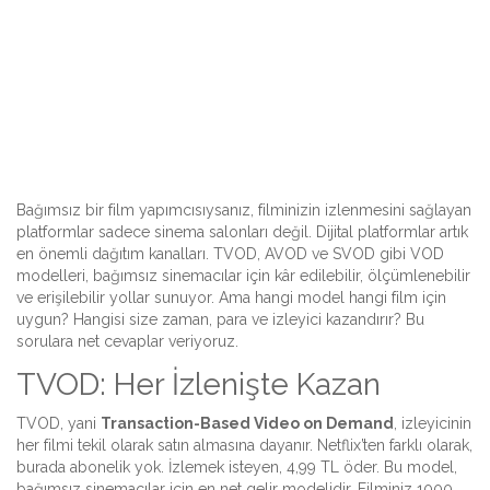
Bağımsız bir film yapımcısıysanız, filminizin izlenmesini sağlayan
platformlar sadece sinema salonları değil. Dijital platformlar artık
en önemli dağıtım kanalları. TVOD, AVOD ve SVOD gibi VOD
modelleri, bağımsız sinemacılar için kâr edilebilir, ölçümlenebilir
ve erişilebilir yollar sunuyor. Ama hangi model hangi film için
uygun? Hangisi size zaman, para ve izleyici kazandırır? Bu
sorulara net cevaplar veriyoruz.
TVOD: Her İzlenişte Kazan
TVOD, yani
Transaction-Based Video on Demand
, izleyicinin
her filmi tekil olarak satın almasına dayanır. Netflix’ten farklı olarak,
burada abonelik yok. İzlemek isteyen, 4,99 TL öder. Bu model,
bağımsız sinemacılar için en net gelir modelidir. Filminiz 1000