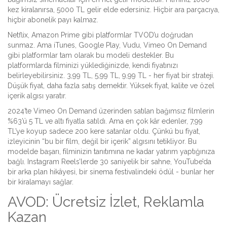
kez kiralanırsa, 5000 TL gelir elde edersiniz. Hiçbir ara parçacıya,
hiçbir abonelik payı kalmaz.
Netflix, Amazon Prime gibi platformlar TVOD’u doğrudan
sunmaz. Ama iTunes, Google Play, Vudu, Vimeo On Demand
gibi platformlar tam olarak bu modeli destekler. Bu
platformlarda filminizi yüklediğinizde, kendi fiyatınızı
belirleyebilirsiniz. 3,99 TL, 5,99 TL, 9,99 TL - her fiyat bir strateji.
Düşük fiyat, daha fazla satış demektir. Yüksek fiyat, kalite ve özel
içerik algısı yaratır.
2024’te Vimeo On Demand üzerinden satılan bağımsız filmlerin
%63’ü 5 TL ve altı fiyatla satıldı. Ama en çok kâr edenler, 7,99
TL’ye koyup sadece 200 kere satanlar oldu. Çünkü bu fiyat,
izleyicinin “bu bir film, değil bir içerik” algısını tetikliyor. Bu
modelde başarı, filminizin tanıtımına ne kadar yatırım yaptığınıza
bağlı. Instagram Reels’lerde 30 saniyelik bir sahne, YouTube’da
bir arka plan hikâyesi, bir sinema festivalindeki ödül - bunlar her
bir kiralamayı sağlar.
AVOD: Ücretsiz İzlet, Reklamla
Kazan