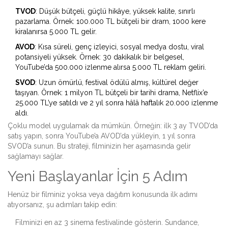
TVOD
: Düşük bütçeli, güçlü hikâye, yüksek kalite, sınırlı
pazarlama. Örnek: 100.000 TL bütçeli bir dram, 1000 kere
kiralanırsa 5.000 TL gelir.
AVOD
: Kısa süreli, genç izleyici, sosyal medya dostu, viral
potansiyeli yüksek. Örnek: 30 dakikalık bir belgesel,
YouTube’da 500.000 izlenme alırsa 5.000 TL reklam geliri.
SVOD
: Uzun ömürlü, festival ödülü almış, kültürel değer
taşıyan. Örnek: 1 milyon TL bütçeli bir tarihi drama, Netflix’e
25.000 TL’ye satıldı ve 2 yıl sonra hâlâ haftalık 20.000 izlenme
aldı.
Çoklu model uygulamak da mümkün. Örneğin: ilk 3 ay TVOD’da
satış yapın, sonra YouTube’a AVOD’da yükleyin, 1 yıl sonra
SVOD’a sunun. Bu strateji, filminizin her aşamasında gelir
sağlamayı sağlar.
Yeni Başlayanlar İçin 5 Adım
Henüz bir filminiz yoksa veya dağıtım konusunda ilk adımı
atıyorsanız, şu adımları takip edin:
Filminizi en az 3 sinema festivalinde gösterin. Sundance,